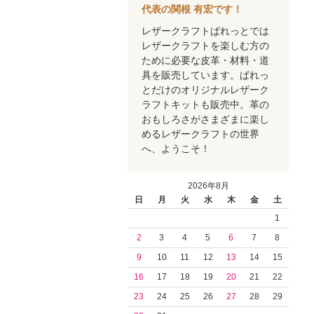
代表の関根 有宏です！
レザークラフトぱれっとでは
レザークラフトを楽しむ方の
ために必要な皮革・材料・道
具を販売しています。ぱれっ
とだけのオリジナルレザーク
ラフトキットも販売中。革の
おもしろさがさまざまに楽し
めるレザークラフトの世界
へ、ようこそ！
2026年8月
日
月
火
水
木
金
土
1
2
3
4
5
6
7
8
9
10
11
12
13
14
15
16
17
18
19
20
21
22
23
24
25
26
27
28
29