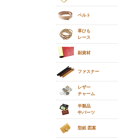
ベルト
革ひも
レース
副資材
ファスナー
レザー
チャーム
半製品
中パーツ
型紙 図案