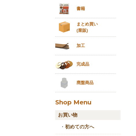
書籍
まとめ買い
(業販)
加工
完成品
廃盤商品
Shop Menu
お買い物
・
初めての方へ