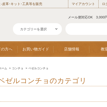
‐皮革･キット･工具等を販売
マイアカウント
ロ
メール便対応OK 3,00
ての方へ
お買い物ガイド
店舗情報
教
ホーム
>
コンチョ
>
ベゼルコンチョ
ベゼルコンチョのカテゴリ