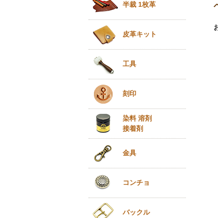
半裁 1枚革
皮革キット
工具
刻印
染料 溶剤
接着剤
金具
コンチョ
バックル