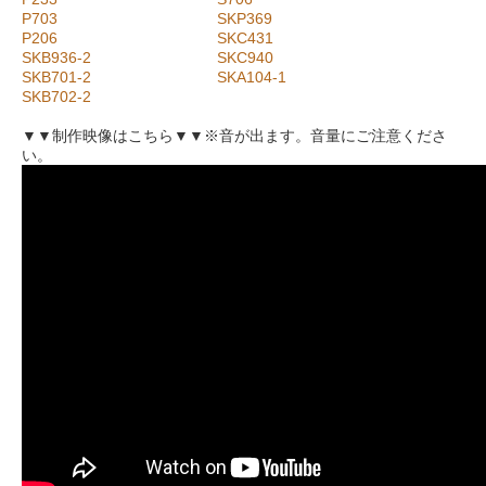
P703
SKP369
P206
SKC431
SKB936-2
SKC940
SKB701-2
SKA104-1
SKB702-2
▼▼制作映像はこちら▼▼※音が出ます。音量にご注意くださ
い。