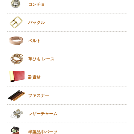
コンチョ
バックル
ベルト
革ひも
レース
副資材
ファスナー
レザー
チャーム
半製品
中パーツ