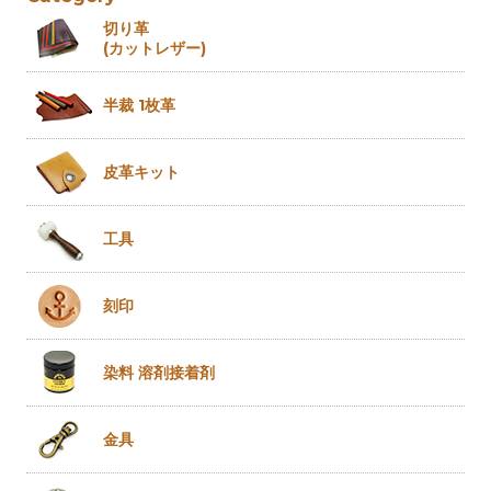
切り革
(カットレザー)
半裁 1枚革
皮革キット
工具
刻印
染料 溶剤
接着剤
金具