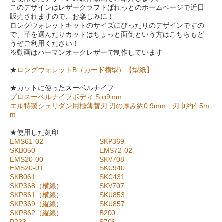
このデザインはレザークラフトぱれっとのホームページで近日
販売されますので、お楽しみに！
ロングウォレットキットのサイズにぴったりのデザインですの
で、革を選んだりカットはちょっと面倒という方はこちらもど
うぞご利用ください！
※動画はハーマンオークレザーで制作しています
★
ロングウォレットB（カード横型）【型紙】
★カットに使ったスーベルナイフ
プロスーベルナイフボディ S φ9mm
エル特製シェリダン用極薄替刃 刃の厚み約0.9mm、刃巾約4.5m
m
★使用した刻印
EMS61-02
SKP369
SKB050
EMS72-02
EMS20-00
SKV708
EMS20-01
SKC940
SKB061
SKC431
SKP368（横線）
SKV707
SKP861（横線）
SKU853
SKP369（縦線）
SKU857
SKP862（縦線）
B200
P233
S706