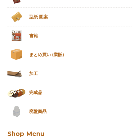
型紙 図案
書籍
まとめ買い
(業販)
加工
完成品
廃盤商品
Shop Menu