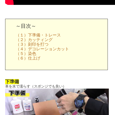
～目次～
（１）下準備・トレース
（２）カッティング
（３）刻印を打つ
（４）デコレーションカット
（５）染色
（６）仕上げ
下準備
革を水で濡らす（スポンジでも良い）