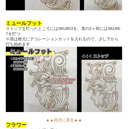
ミュールフット
ストップを打ったところにはSKU853を、茎の2ヶ所にはSKU85
7を打つ
※茎は根元にデコレーションカットを入れるので、少し下から
打ち始めます
▲▲目次に戻る▲▲
フラワー