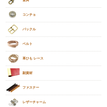
金具
コンチョ
バックル
ベルト
革ひも
レース
副資材
ファスナー
レザー
チャーム