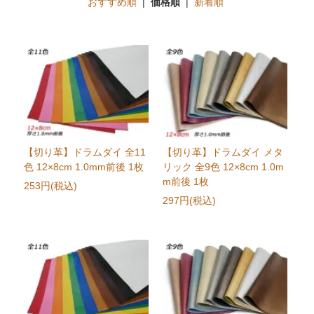
おすすめ順
|
価格順
|
新着順
【切り革】ドラムダイ 全11
【切り革】ドラムダイ メタ
色 12×8cm 1.0mm前後 1枚
リック 全9色 12×8cm 1.0m
m前後 1枚
253円(税込)
297円(税込)