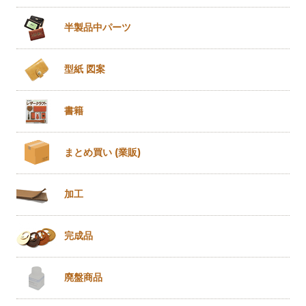
半製品
中パーツ
型紙 図案
書籍
まとめ買い
(業販)
加工
完成品
廃盤商品