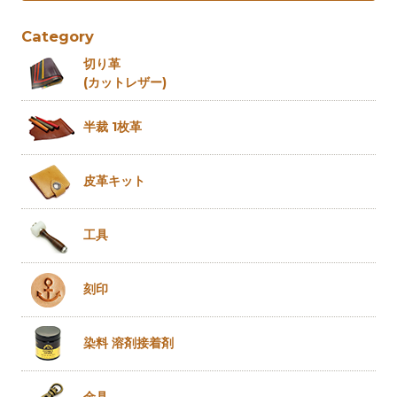
Category
切り革
(カットレザー)
半裁 1枚革
皮革キット
工具
刻印
染料 溶剤
接着剤