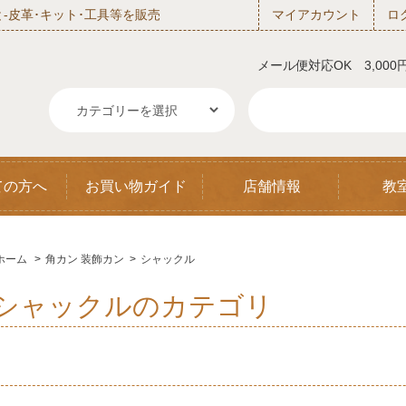
‐皮革･キット･工具等を販売
マイアカウント
ロ
メール便対応OK 3,00
ての方へ
お買い物ガイド
店舗情報
教
ホーム
>
角カン 装飾カン
>
シャックル
シャックルのカテゴリ