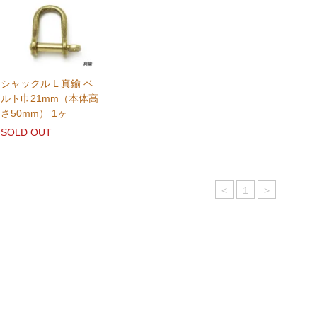
シャックル L 真鍮 ベ
ルト巾21mm（本体高
さ50mm） 1ヶ
SOLD OUT
<
1
>