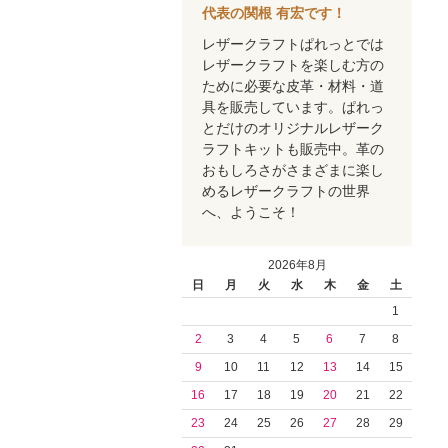
代表の関根 有宏です！
レザークラフトぱれっとでは
レザークラフトを楽しむ方の
ために必要な皮革・材料・道
具を販売しています。ぱれっ
とだけのオリジナルレザーク
ラフトキットも販売中。革の
おもしろさがさまざまに楽し
めるレザークラフトの世界
へ、ようこそ！
2026年8月
日
月
火
水
木
金
土
1
2
3
4
5
6
7
8
9
10
11
12
13
14
15
16
17
18
19
20
21
22
23
24
25
26
27
28
29