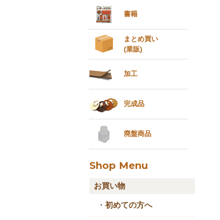
書籍
まとめ買い
(業販)
加工
完成品
廃盤商品
Shop Menu
お買い物
・
初めての方へ