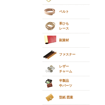
ベルト
革ひも
レース
副資材
ファスナー
レザー
チャーム
半製品
中パーツ
型紙 図案