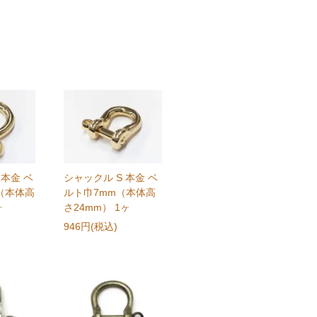
 本金 ベ
シャックル S 本金 ベ
（本体高
ルト巾7mm（本体高
ヶ
さ24mm） 1ヶ
946円(税込)