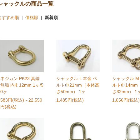
シャックルの商品一覧
おすすめ順
|
価格順
|
新着順
ネジカン PK23 真鍮
シャックル L 本金 ベ
シャックル M
無垢 内巾12mm 1ヶ/5
ルト巾21mm（本体高
ルト巾14mm
0ヶ
さ50mm） 1ヶ
さ32mm） 1
583円(税込)
～22,550
1,485円(税込)
1,056円(税込)
円(税込)