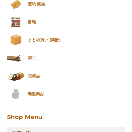
型紙 図案
書籍
まとめ買い
(業販)
加工
完成品
廃盤商品
Shop Menu