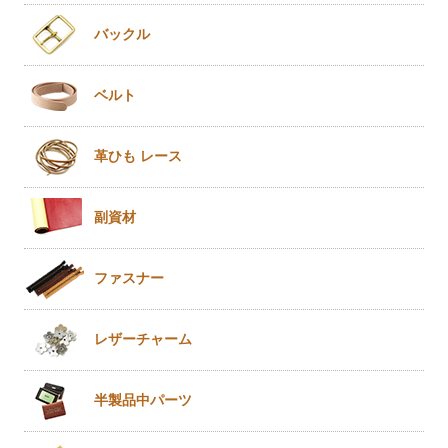
バックル
ベルト
革ひも
レース
副資材
ファスナー
レザー
チャーム
半製品
中パーツ