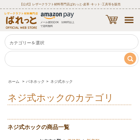
【公式】レザークラフト材料専門店ぱれっと‐皮革･キット･工具等を販売
メール便対応OK 3,000円以上
で送料無料
ホーム
>
バネホック
>
ネジ式ホック
ネジ式ホックのカテゴリ
ネジ式ホックの商品一覧