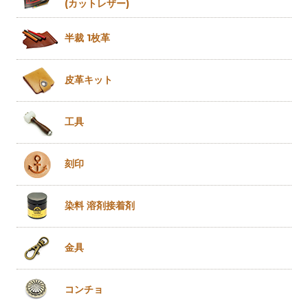
(カットレザー)
半裁 1枚革
皮革キット
工具
刻印
染料 溶剤
接着剤
金具
コンチョ