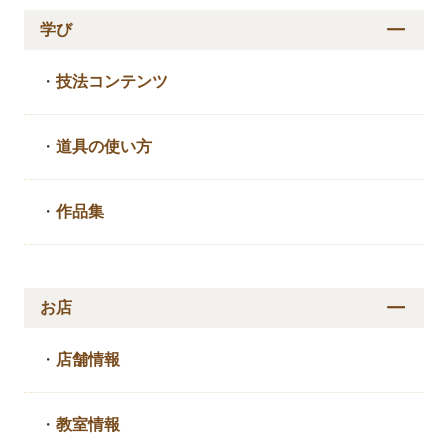
学び
・
技法コンテンツ
・
道具の使い方
・
作品集
お店
・
店舗情報
・
教室情報