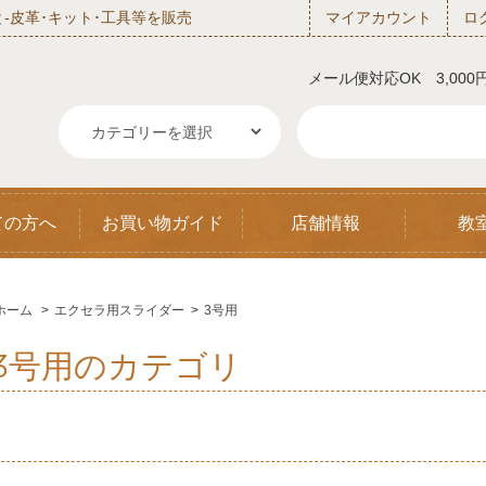
‐皮革･キット･工具等を販売
マイアカウント
ロ
メール便対応OK 3,00
ての方へ
お買い物ガイド
店舗情報
教
ホーム
>
エクセラ用スライダー
>
3号用
3号用のカテゴリ