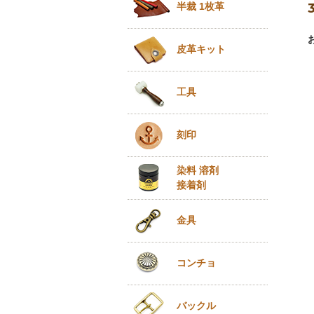
半裁 1枚革
皮革キット
工具
刻印
染料 溶剤
接着剤
金具
コンチョ
バックル