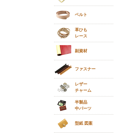
ベルト
革ひも
レース
副資材
ファスナー
レザー
チャーム
半製品
中パーツ
型紙 図案