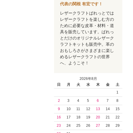
代表の関根 有宏です！
レザークラフトぱれっとでは
レザークラフトを楽しむ方の
ために必要な皮革・材料・道
具を販売しています。ぱれっ
とだけのオリジナルレザーク
ラフトキットも販売中。革の
おもしろさがさまざまに楽し
めるレザークラフトの世界
へ、ようこそ！
2026年8月
日
月
火
水
木
金
土
1
2
3
4
5
6
7
8
9
10
11
12
13
14
15
16
17
18
19
20
21
22
23
24
25
26
27
28
29