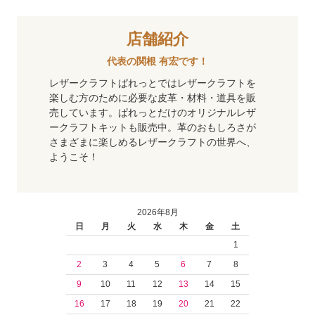
店舗紹介
代表の関根 有宏です！
レザークラフトぱれっとではレザークラフトを
楽しむ方のために必要な皮革・材料・道具を販
売しています。ぱれっとだけのオリジナルレザ
ークラフトキットも販売中。革のおもしろさが
さまざまに楽しめるレザークラフトの世界へ、
ようこそ！
2026年8月
日
月
火
水
木
金
土
1
2
3
4
5
6
7
8
9
10
11
12
13
14
15
16
17
18
19
20
21
22