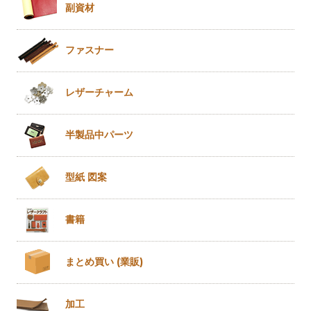
副資材
ファスナー
レザー
チャーム
半製品
中パーツ
型紙 図案
書籍
まとめ買い
(業販)
加工