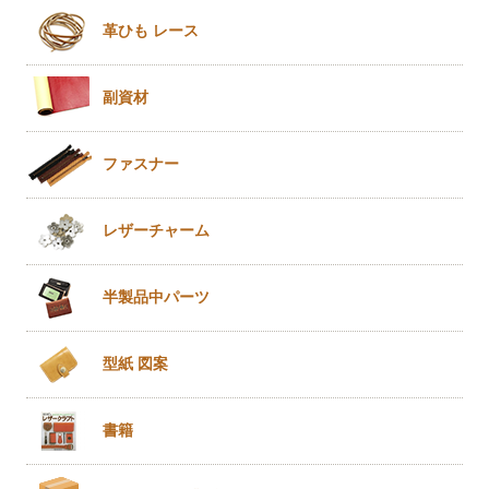
革ひも
レース
副資材
ファスナー
レザー
チャーム
半製品
中パーツ
型紙 図案
書籍