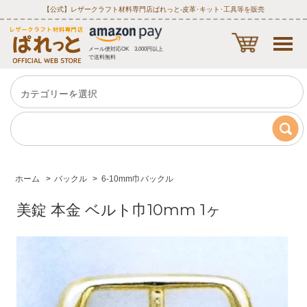
【公式】レザークラフト材料専門店ぱれっと‐皮革･キット･工具等を販売
メール便対応OK 3,000円以上
で送料無料
ホーム
>
バックル
>
6-10mm巾バックル
美錠 本金 ベルト巾10mm 1ヶ