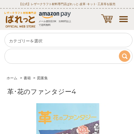
【公式】レザークラフト材料専門店ぱれっと‐皮革･キット･工具等を販売
メール便対応OK 3,000円以上
で送料無料
ホーム
>
書籍
>
図案集
革･花のファンタジー4