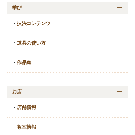
学び
・
技法コンテンツ
・
道具の使い方
・
作品集
お店
・
店舗情報
・
教室情報