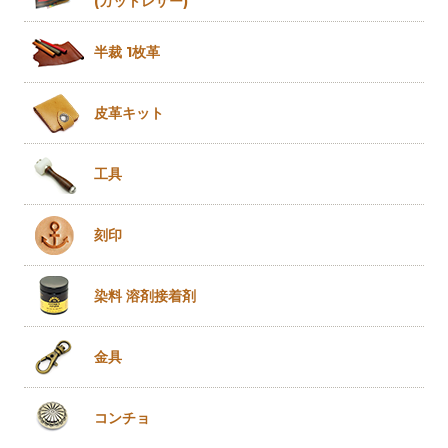
(カットレザー)
半裁 1枚革
皮革キット
工具
刻印
染料 溶剤
接着剤
金具
コンチョ