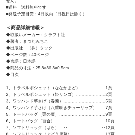
せん。
■送料：送料無料です
■発送予定目安：4日以内（日祝日は除く）
＜商品詳細情報＞
◆取扱いメーカー：クラフト社
◆著者：まつだみちこ
◆出版社：（株）タック
◆ページ数：40ページ
◆言語：日本語
◆商品の寸法：25.8×36.3×0.5cm
◆目次
1、トラベルポシェット（ななかまど）………………1頁
2、トラベルポシェット（姫リンゴ）…………………2頁
3、ワッハンド芋さげ（春蘭）…………………………5頁
4、ワッハンド芋さげ（八重咲きチューリップ）……7頁
5、トートバッグ（栗の葉）……………………………9頁
6、トートバッグ（百合）………………………………10頁
7、ソフトリュック（ばら）…‥……………………‥12頁
8、ソフトリュック（ぶどう唐草）……………………13頁