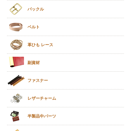
バックル
ベルト
革ひも
レース
副資材
ファスナー
レザー
チャーム
半製品
中パーツ