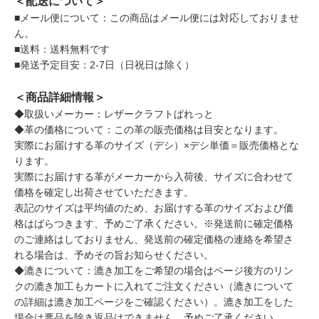
＜配送について＞
■メール便について：この商品はメール便には対応しておりませ
ん。
■送料：送料無料です
■発送予定目安：2-7日（日祝日は除く）
＜商品詳細情報＞
◆取扱いメーカー：レザークラフトぱれっと
◆革の価格について：この革の販売価格は目安となります。
実際にお届けする革のサイズ（デシ）×デシ単価＝販売価格とな
ります。
実際にお届けする革がメーカーから入荷後、サイズに合わせて
価格を確定し出荷させていただきます。
表記のサイズは平均値のため、お届けする革のサイズおよび価
格はばらつきます、予めご了承ください。※発送前に確定価格
のご連絡はしておりません、発送前の確定価格の連絡を希望さ
れる場合は、予めその旨お知らせください。
◆漉きについて：漉き加工をご希望の場合はページ後方のリン
クの漉き加工もカートに入れてご注文ください（漉きについて
の詳細は漉き加工ページをご確認ください）。漉き加工をした
場合は悪品を除き返品はできません、予めご了承ください。