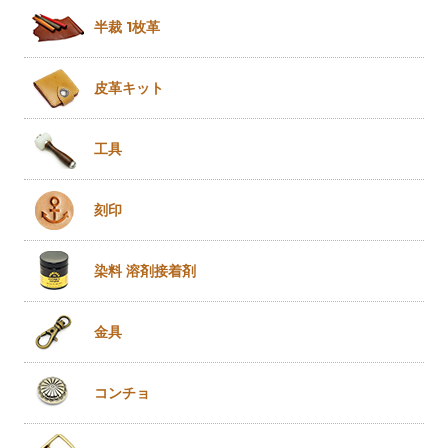
半裁 1枚革
皮革キット
工具
刻印
染料 溶剤
接着剤
金具
コンチョ