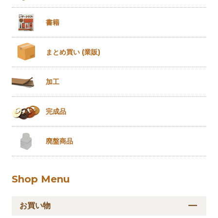
書籍
まとめ買い
(業販)
加工
完成品
廃盤商品
Shop Menu
お買い物