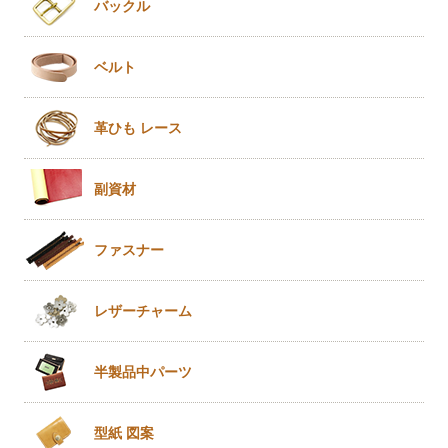
バックル
ベルト
革ひも
レース
副資材
ファスナー
レザー
チャーム
半製品
中パーツ
型紙 図案