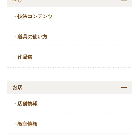
学び
・
技法コンテンツ
・
道具の使い方
・
作品集
お店
・
店舗情報
・
教室情報