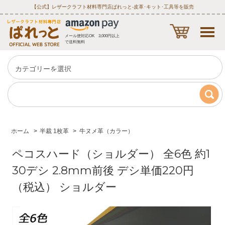
【公式】レザークラフト材料専門店ぱれっと‐皮革･キット･工具等を販売
メール便対応OK 3,000円以上
で送料無料
ホーム
>
半裁 1枚革
>
牛ヌメ革（カラー）
ペコスハード（ショルダー） 全6色 約1
30デシ 2.8mm前後 デシ単価220円
（税込） ショルダー