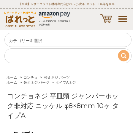
【公式】レザークラフト材料専門店ぱれっと‐皮革･キット･工具等を販売
メール便対応OK 3,000円以上
で送料無料
ホーム
>
コンチョ
>
替えネジ パーツ
ホーム
>
替えネジ パーツ
>
タイプAネジ
コンチョネジ 平皿頭 ジャンパーホッ
ク非対応 ニッケル φ8×8mm 10ヶ タ
イプA