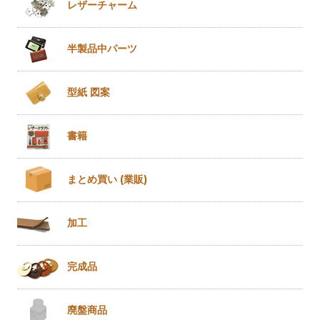
レザー
チャーム
半製品
中パーツ
型紙 図案
書籍
まとめ買い
(業販)
加工
完成品
廃盤商品