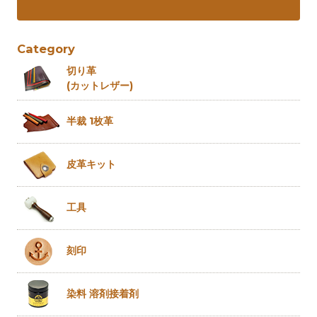
Category
切り革
(カットレザー)
半裁 1枚革
皮革キット
工具
刻印
染料 溶剤
接着剤