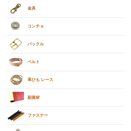
金具
コンチョ
バックル
ベルト
革ひも
レース
副資材
ファスナー