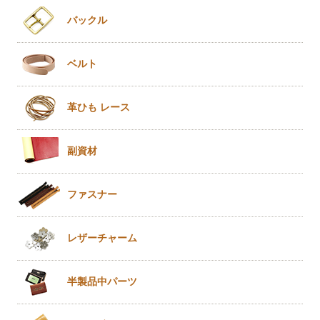
バックル
ベルト
革ひも
レース
副資材
ファスナー
レザー
チャーム
半製品
中パーツ