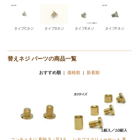
タイプCネジ
タイプDネジ
タイプEネジ
タイプFネジ
替えネジ パーツの商品一覧
おすすめ順
|
価格順
|
新着順
コンチョネジ 真鍮 S（足3.5
シカゴスクリューセット 真