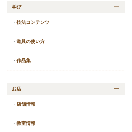
学び
・
技法コンテンツ
・
道具の使い方
・
作品集
お店
・
店舗情報
・
教室情報