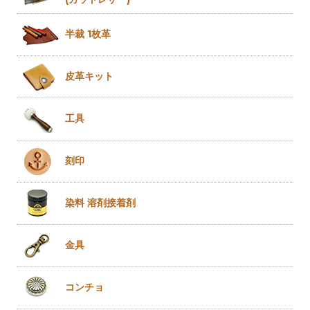
半裁 1枚革
皮革キット
工具
刻印
染料 溶剤
接着剤
金具
コンチョ