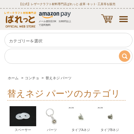
【公式】レザークラフト材料専門店ぱれっと‐皮革･キット･工具等を販売
メール便対応OK 3,000円以上
で送料無料
ホーム
>
コンチョ
>
替えネジ パーツ
替えネジ パーツのカテゴリ
スペーサー
パーツ
タイプAネジ
タイプBネジ