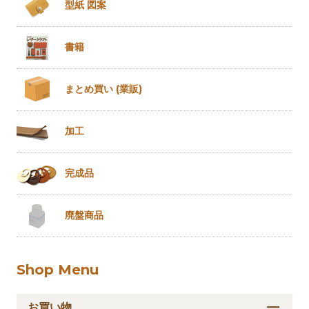
型紙 図案
書籍
まとめ買い
(業販)
加工
完成品
廃盤商品
Shop Menu
お買い物