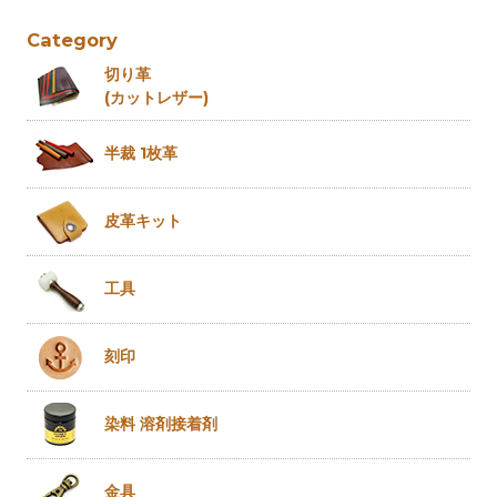
Category
切り革
(カットレザー)
半裁 1枚革
皮革キット
工具
刻印
染料 溶剤
接着剤
金具