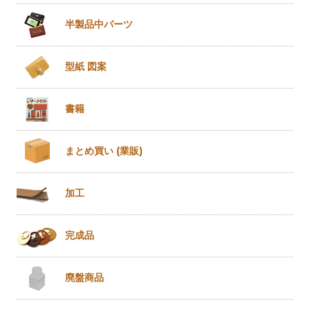
半製品
中パーツ
型紙 図案
書籍
まとめ買い
(業販)
加工
完成品
廃盤商品