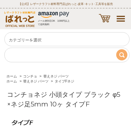
【公式】レザークラフト材料専門店ぱれっと‐皮革･キット･工具等を販売
メール便対応OK 3,000円以上
で送料無料
ホーム
>
コンチョ
>
替えネジ パーツ
ホーム
>
替えネジ パーツ
>
タイプFネジ
コンチョネジ 小頭タイプ ブラック φ5
×ネジ足5mm 10ヶ タイプF