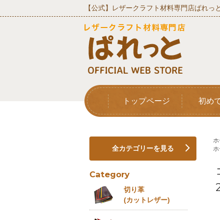
【公式】レザークラフト材料専門店ぱれっと
トップページ
初め
ホ
全カテゴリーを見る
ホ
Category
切り革
(カットレザー)