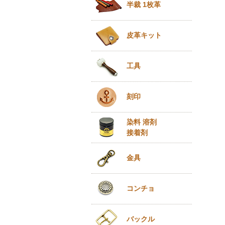
半裁 1枚革
皮革キット
工具
刻印
染料 溶剤
接着剤
金具
コンチョ
バックル