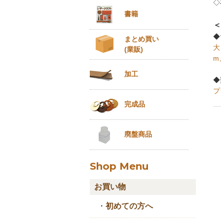
◇
書籍
＜
◆
まとめ買い
大
(業販)
m
加工
◆
プ
完成品
廃盤商品
Shop Menu
お買い物
・
初めての方へ