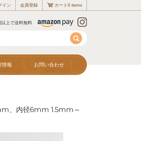
グイン
会員登録
カート
0
items
0円以上で送料無料
室情報
お問い合わせ
、内径6mm 1.5mm～