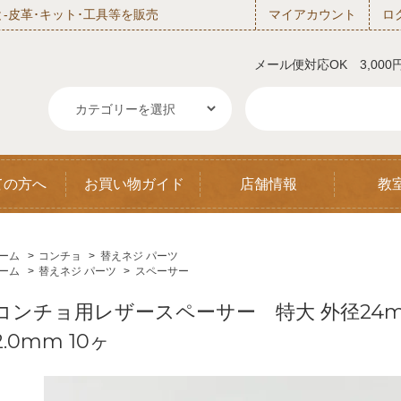
‐皮革･キット･工具等を販売
マイアカウント
ロ
メール便対応OK 3,00
ての方へ
お買い物ガイド
店舗情報
教
ーム
>
コンチョ
>
替えネジ パーツ
ーム
>
替えネジ パーツ
>
スペーサー
コンチョ用レザースペーサー 特大 外径24mm
2.0mm 10ヶ