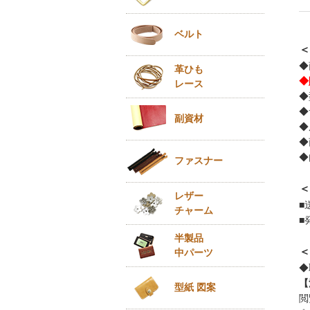
ベルト
＜
◆
革ひも
◆
レース
◆
◆
副資材
◆
◆
◆
ファスナー
＜
レザー
■
チャーム
■
半製品
＜
中パーツ
◆
【
型紙 図案
閲