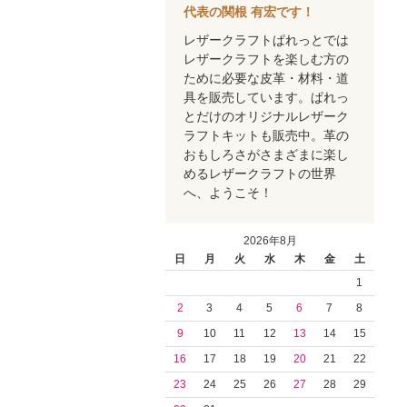
代表の関根 有宏です！
レザークラフトぱれっとでは
レザークラフトを楽しむ方の
ために必要な皮革・材料・道
具を販売しています。ぱれっ
とだけのオリジナルレザーク
ラフトキットも販売中。革の
おもしろさがさまざまに楽し
めるレザークラフトの世界
へ、ようこそ！
2026年8月
日
月
火
水
木
金
土
1
2
3
4
5
6
7
8
9
10
11
12
13
14
15
16
17
18
19
20
21
22
23
24
25
26
27
28
29