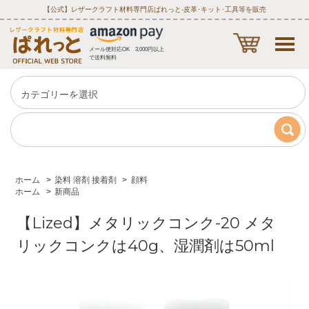
【公式】レザークラフト材料専門店ぱれっと‐皮革･キット･工具等を販売
メール便対応OK 3,000円以上
で送料無料
ホーム
>
染料 溶剤 接着剤
>
顔料
ホーム
>
新商品
【Lized】メタリックコンク-20 メタ
リックコンクは40g、湿潤剤は50ml