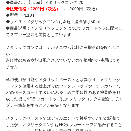
◆商品名：【Lized】メタリックコンク-20
◆販売価格：2200円（税込）
/ 2000円（税抜）
◆型番：PL134
◆サイズ：メタリックコンクは40g、湿潤剤は50ml
◆商品説明：＊メタリックコンクはNCラッカートップに配合し
てスプレー塗装を前提としています
メタリックコンクは、アルミニウム顔料に有機溶剤を配合して
います
造膜性のある樹脂は配合されていないので単独での使用はでき
ません
単独使用が可能なメタリックペーストとは異なり、メタリック
コンクを使用する仕上げではウレタントップやエッジカバーな
どのベースコートで吸い込みを止めて柔軟性のある塗装膜を形
成した後にNCラッカートップにメタリックコンクを配合してス
プレー塗装をすることが前提となります
メタリックペーストではディルエントで希釈するだけの調整で
したが、メタリックコンクはNCラッカートップに配合すること
でアルミニウム顔料の輝きを最大限に発揮できます