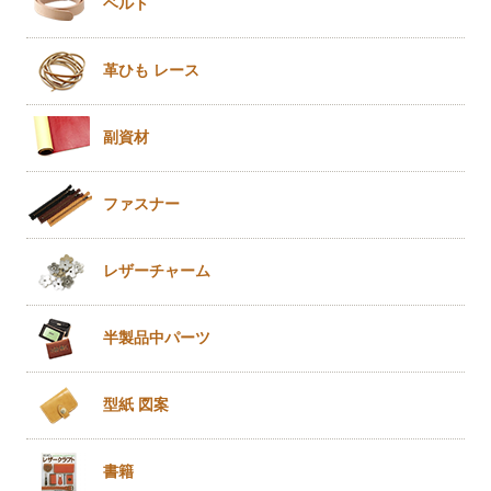
ベルト
革ひも
レース
副資材
ファスナー
レザー
チャーム
半製品
中パーツ
型紙 図案
書籍