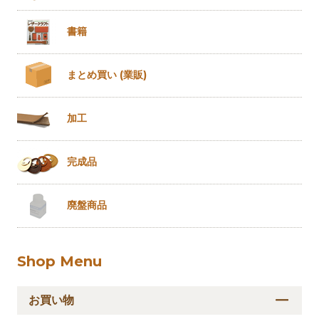
書籍
まとめ買い
(業販)
加工
完成品
廃盤商品
Shop Menu
お買い物