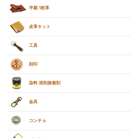
半裁 1枚革
皮革キット
工具
刻印
染料 溶剤
接着剤
金具
コンチョ