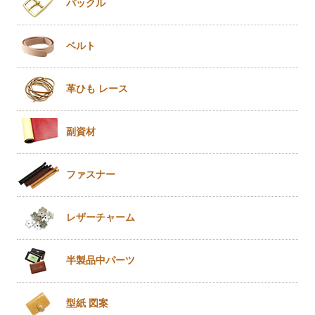
バックル
ベルト
革ひも
レース
副資材
ファスナー
レザー
チャーム
半製品
中パーツ
型紙 図案