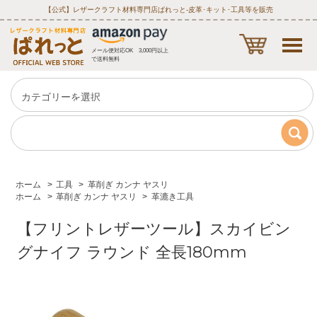
【公式】レザークラフト材料専門店ぱれっと‐皮革･キット･工具等を販売
メール便対応OK 3,000円以上
で送料無料
ホーム
>
工具
>
革削ぎ カンナ ヤスリ
ホーム
>
革削ぎ カンナ ヤスリ
>
革漉き工具
【フリントレザーツール】スカイビン
グナイフ ラウンド 全長180mm