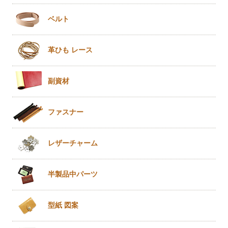
ベルト
革ひも
レース
副資材
ファスナー
レザー
チャーム
半製品
中パーツ
型紙 図案