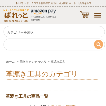
【公式】レザークラフト材料専門店ぱれっと‐皮革･キット･工具等を販売
メール便対応OK 3,000円以上
で送料無料
ホーム
>
革削ぎ カンナ ヤスリ
>
革漉き工具
革漉き工具のカテゴリ
革漉き工具の商品一覧