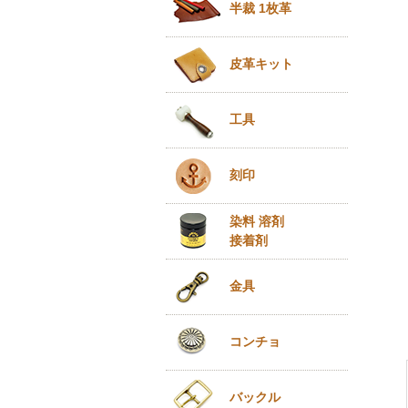
半裁 1枚革
皮革キット
工具
刻印
染料 溶剤
接着剤
金具
コンチョ
バックル