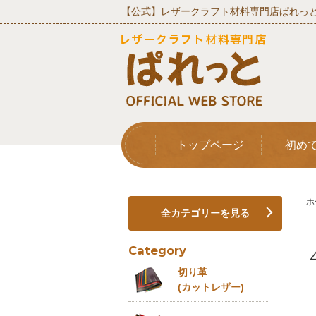
【公式】レザークラフト材料専門店ぱれっと
トップページ
初め
ホ
全カテゴリーを見る
Category
切り革
(カットレザー)