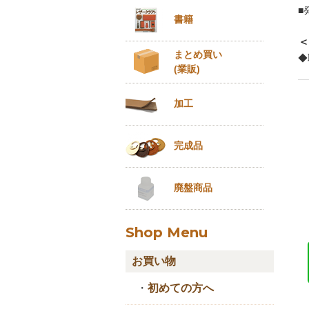
■
書籍
＜
まとめ買い
◆
(業販)
加工
完成品
廃盤商品
Shop Menu
お買い物
・
初めての方へ