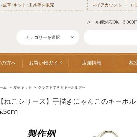
‐皮革･キット･工具等を販売
マイアカウント
ロ
メール便対応OK 3,00
ての方へ
お買い物ガイド
店舗情報
教
ーム
>
皮革キット
>
クラフトできるキーホルダー
【ねこシリーズ】手描きにゃんこのキーホルダー
4.5cm