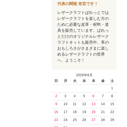
代表の関根 有宏です！
レザークラフトぱれっとでは
レザークラフトを楽しむ方の
ために必要な皮革・材料・道
具を販売しています。ぱれっ
とだけのオリジナルレザーク
ラフトキットも販売中。革の
おもしろさがさまざまに楽し
めるレザークラフトの世界
へ、ようこそ！
2026年8月
日
月
火
水
木
金
土
1
2
3
4
5
6
7
8
9
10
11
12
13
14
15
16
17
18
19
20
21
22
23
24
25
26
27
28
29