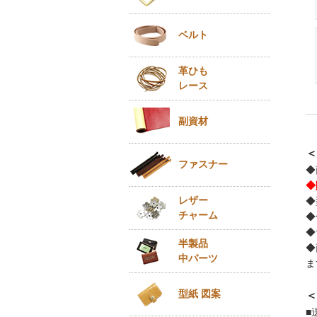
ベルト
革ひも
レース
副資材
＜
ファスナー
◆
◆
レザー
◆
チャーム
◆
◆
半製品
◆
中パーツ
ま
型紙 図案
＜
■