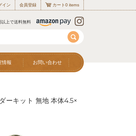
グイン
会員登録
カート
0
items
0円以上で送料無料
室情報
お問い合わせ
キット 無地 本体4.5×