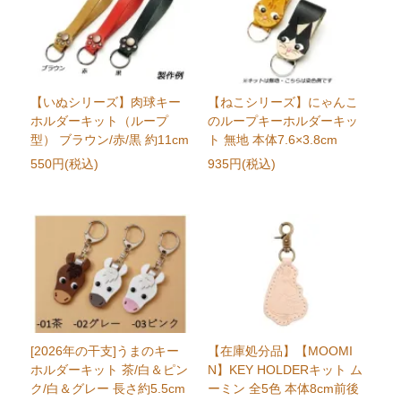
【いぬシリーズ】肉球キー
【ねこシリーズ】にゃんこ
ホルダーキット（ループ
のループキーホルダーキッ
型） ブラウン/赤/黒 約11cm
ト 無地 本体7.6×3.8cm
550円(税込)
935円(税込)
[2026年の干支]うまのキー
【在庫処分品】【MOOMI
ホルダーキット 茶/白＆ピン
N】KEY HOLDERキット ム
ク/白＆グレー 長さ約5.5cm
ーミン 全5色 本体8cm前後