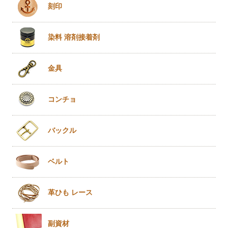
刻印
染料 溶剤
接着剤
金具
コンチョ
バックル
ベルト
革ひも
レース
副資材