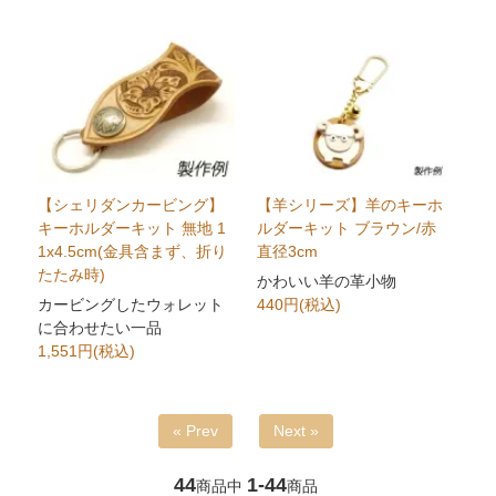
【シェリダンカービング】
【羊シリーズ】羊のキーホ
キーホルダーキット 無地 1
ルダーキット ブラウン/赤
1x4.5cm(金具含まず、折り
直径3cm
たたみ時)
かわいい羊の革小物
カービングしたウォレット
440円(税込)
に合わせたい一品
1,551円(税込)
« Prev
Next »
44
1-44
商品中
商品