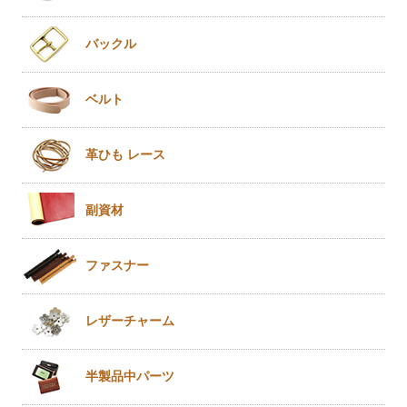
バックル
ベルト
革ひも
レース
副資材
ファスナー
レザー
チャーム
半製品
中パーツ