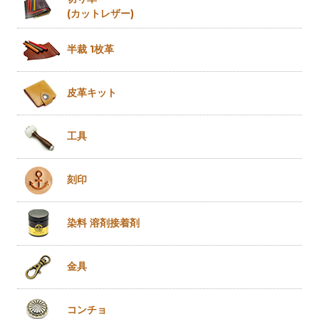
(カットレザー)
半裁 1枚革
皮革キット
工具
刻印
染料 溶剤
接着剤
金具
コンチョ