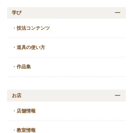
学び
・
技法コンテンツ
・
道具の使い方
・
作品集
お店
・
店舗情報
・
教室情報