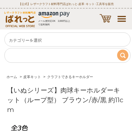
【公式】レザークラフト材料専門店ぱれっと‐皮革･キット･工具等を販売
メール便対応OK 3,000円以上
で送料無料
ホーム
>
皮革キット
>
クラフトできるキーホルダー
【いぬシリーズ】肉球キーホルダーキ
ット（ループ型） ブラウン/赤/黒 約11c
m