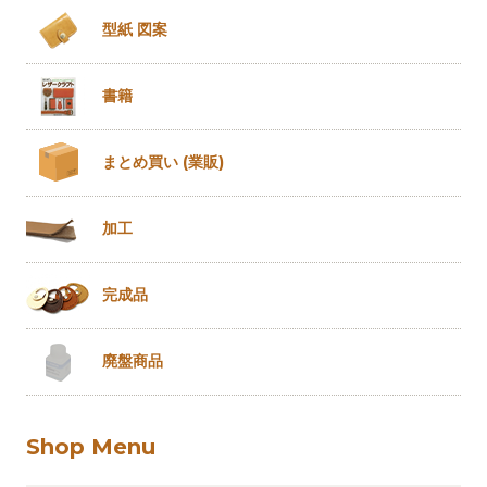
型紙 図案
書籍
まとめ買い
(業販)
加工
完成品
廃盤商品
Shop Menu