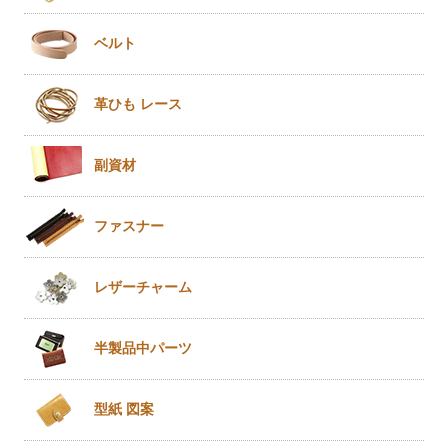
ベルト
革ひも
レース
副資材
ファスナー
レザー
チャーム
半製品
中パーツ
型紙 図案