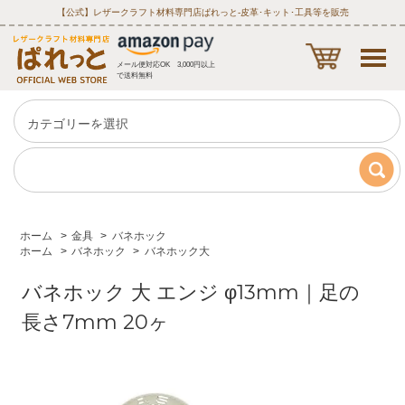
【公式】レザークラフト材料専門店ぱれっと‐皮革･キット･工具等を販売
メール便対応OK 3,000円以上
で送料無料
ホーム
>
金具
>
バネホック
ホーム
>
バネホック
>
バネホック大
バネホック 大 エンジ φ13mm｜足の
長さ7mm 20ヶ