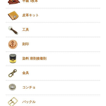
半裁 1枚革
皮革キット
工具
刻印
染料 溶剤
接着剤
金具
コンチョ
バックル