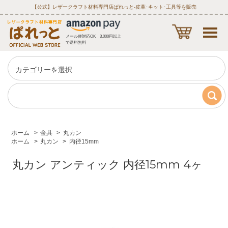
【公式】レザークラフト材料専門店ぱれっと‐皮革･キット･工具等を販売
メール便対応OK 3,000円以上
で送料無料
ホーム
>
金具
>
丸カン
ホーム
>
丸カン
>
内径15mm
丸カン アンティック 内径15mm 4ヶ