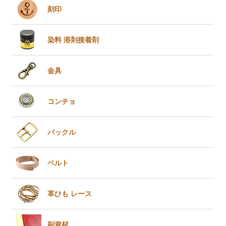
刻印
染料 溶剤
接着剤
金具
コンチョ
バックル
ベルト
革ひも
レース
副資材