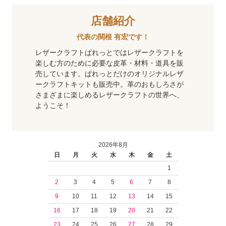
店舗紹介
代表の関根 有宏です！
レザークラフトぱれっとではレザークラフトを
楽しむ方のために必要な皮革・材料・道具を販
売しています。ぱれっとだけのオリジナルレザ
ークラフトキットも販売中。革のおもしろさが
さまざまに楽しめるレザークラフトの世界へ、
ようこそ！
2026年8月
日
月
火
水
木
金
土
1
2
3
4
5
6
7
8
9
10
11
12
13
14
15
16
17
18
19
20
21
22
23
24
25
26
27
28
29