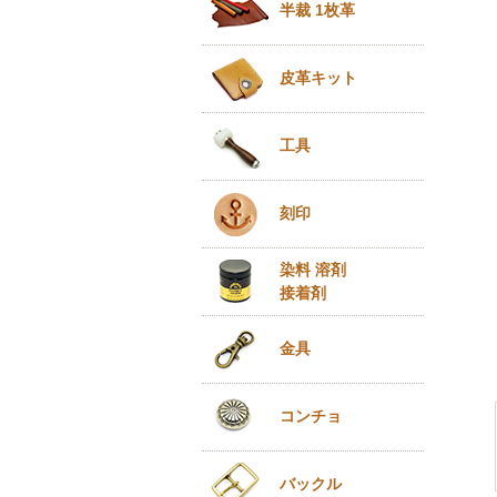
半裁 1枚革
皮革キット
工具
刻印
染料 溶剤
接着剤
金具
コンチョ
バックル