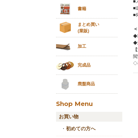
■
■
書籍
■
まとめ買い
＜
(業販)
◆
◆
加工
【
閲
◇
完成品
廃盤商品
Shop Menu
お買い物
・
初めての方へ