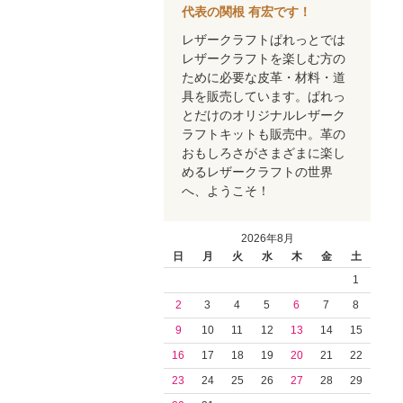
代表の関根 有宏です！
レザークラフトぱれっとでは
レザークラフトを楽しむ方の
ために必要な皮革・材料・道
具を販売しています。ぱれっ
とだけのオリジナルレザーク
ラフトキットも販売中。革の
おもしろさがさまざまに楽し
めるレザークラフトの世界
へ、ようこそ！
2026年8月
日
月
火
水
木
金
土
1
2
3
4
5
6
7
8
9
10
11
12
13
14
15
16
17
18
19
20
21
22
23
24
25
26
27
28
29