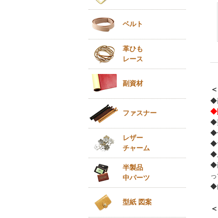
ベルト
革ひも
レース
副資材
＜
◆
◆
ファスナー
◆
◆
レザー
◆
チャーム
◆
◆
半製品
っ
中パーツ
◆
型紙 図案
＜