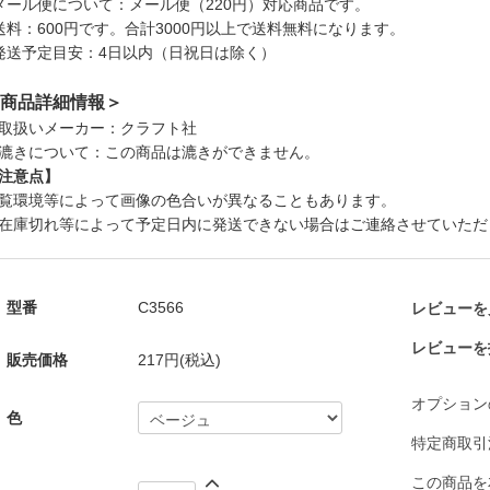
メール便について：メール便（220円）対応商品です。
送料：600円です。合計3000円以上で送料無料になります。
発送予定目安：4日以内（日祝日は除く）
商品詳細情報＞
取扱いメーカー：クラフト社
漉きについて：この商品は漉きができません。
注意点】
覧環境等によって画像の色合いが異なることもあります。
在庫切れ等によって予定日内に発送できない場合はご連絡させていただ
型番
C3566
レビューを見
レビューを
販売価格
217円(税込)
オプション
色
特定商取引
この商品を