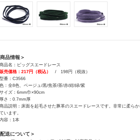
商品情報＞
商品名：ピッグスエードレース
販売価格：217円（税込）
/ 198円（税抜）
型番：C3566
色：全8色、ベージュ/黒/焦茶/茶/赤/紺/緑/紫
サイズ：6mm巾×90cm
厚さ：0.7mm厚
商品説明：床面を起毛させた豚革のスエードレースです。非常に柔らか
ています。
内容：1本
配送について＞