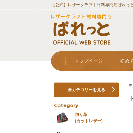
【公式】レザークラフト材料専門店ぱれっと
トップページ
初め
ホ
全カテゴリーを見る
Category
切り革
(カットレザー)