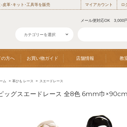
‐皮革･キット･工具等を販売
マイアカウント
ロ
メール便対応OK 3,00
ての方へ
お買い物ガイド
店舗情報
教
ーム
>
革ひも レース
>
スエードレース
ピッグスエードレース 全8色 6mm巾×90cm 