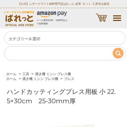
【公式】レザークラフト材料専門店ぱれっと‐皮革･キット･工具等を販売
メール便対応OK 3,000円以上
で送料無料
ホーム
>
工具
>
漉き機 ミシン プレス機
ホーム
>
漉き機 ミシン プレス機
>
プレス
ハンドカッティングプレス用板 小 22.
5×30cm 25-30mm厚