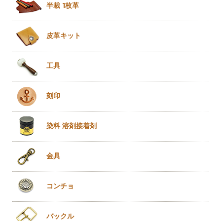
半裁 1枚革
皮革キット
工具
刻印
染料 溶剤
接着剤
金具
コンチョ
バックル