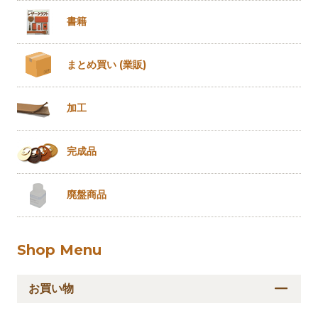
書籍
まとめ買い
(業販)
加工
完成品
廃盤商品
Shop Menu
お買い物