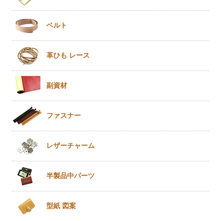
ベルト
革ひも
レース
副資材
ファスナー
レザー
チャーム
半製品
中パーツ
型紙 図案