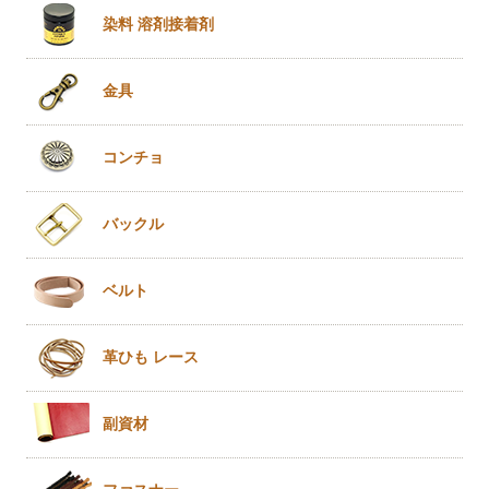
染料 溶剤
接着剤
金具
コンチョ
バックル
ベルト
革ひも
レース
副資材