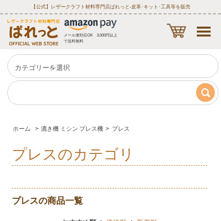
【公式】レザークラフト材料専門店ぱれっと‐皮革･キット･工具等を販売
メール便対応OK 3,000円以上
で送料無料
ホーム
>
漉き機 ミシン プレス機
>
プレス
プレスのカテゴリ
プレスの商品一覧