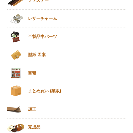
ファスナー
レザー
チャーム
半製品
中パーツ
型紙 図案
書籍
まとめ買い
(業販)
加工
完成品