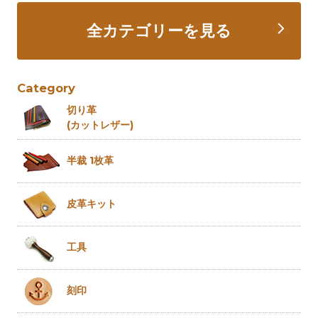
全カテゴリーを見る
Category
切り革
(カットレザー)
半裁 1枚革
皮革キット
工具
刻印