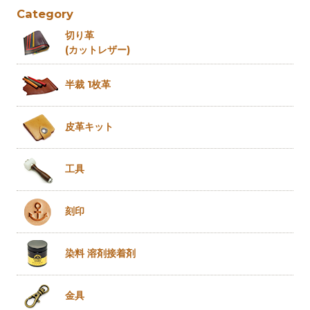
Category
切り革
(カットレザー)
半裁 1枚革
皮革キット
工具
刻印
染料 溶剤
接着剤
金具