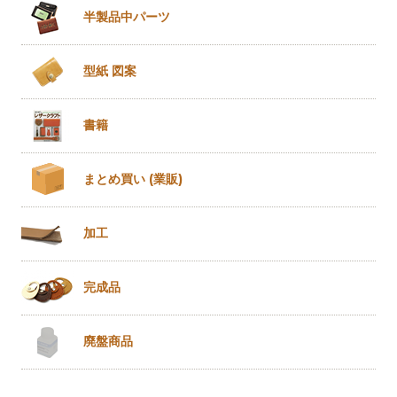
半製品
中パーツ
型紙 図案
書籍
まとめ買い
(業販)
加工
完成品
廃盤商品