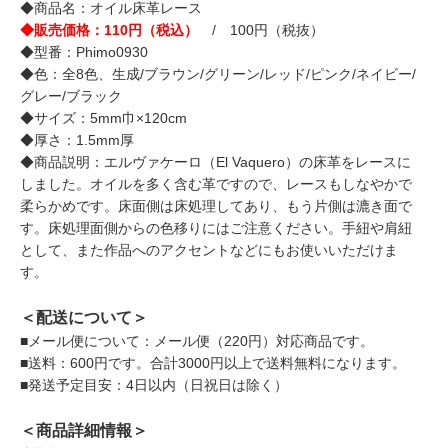
◆商品名：オイル床革レース
◆販売価格：110円（税込）
/ 100円（税抜）
◆型番：Phimo0930
◆色：全8色、生成/ブラウン/グリーン/レッド/ピンク/ネイビー/
グレー/ブラック
◆サイズ：5mm巾×120cm
◆厚さ：1.5mm厚
◆商品説明：エルヴァケーロ（El Vaquero）の床革をレースに
しました。オイルを多く含む革ですので、レースもしなやかで
柔らかめです。床面側は床処理してあり、もう片側は漉き面で
す。床処理面側からの色移りにはご注意ください。手紐や肩紐
として、また作品へのアクセントなどにもお使いいただけま
す。
＜配送について＞
■メール便について：メール便（220円）対応商品です。
■送料：600円です。合計3000円以上で送料無料になります。
■発送予定目安：4日以内（日祝日は除く）
＜商品詳細情報＞