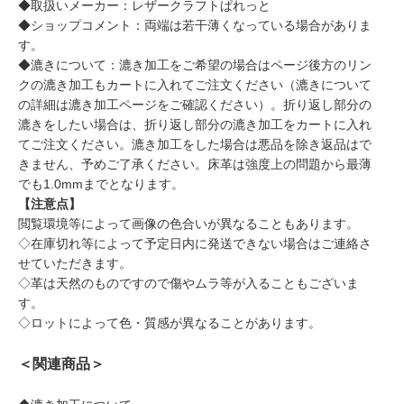
◆取扱いメーカー：レザークラフトぱれっと
◆ショップコメント：両端は若干薄くなっている場合がありま
す。
◆漉きについて：漉き加工をご希望の場合はページ後方のリン
クの漉き加工もカートに入れてご注文ください（漉きについて
の詳細は漉き加工ページをご確認ください）。折り返し部分の
漉きをしたい場合は、折り返し部分の漉き加工をカートに入れ
てご注文ください。漉き加工をした場合は悪品を除き返品はで
きません、予めご了承ください。床革は強度上の問題から最薄
でも1.0mmまでとなります。
【注意点】
閲覧環境等によって画像の色合いが異なることもあります。
◇在庫切れ等によって予定日内に発送できない場合はご連絡さ
せていただきます。
◇革は天然のものですので傷やムラ等が入ることもございま
す。
◇ロットによって色・質感が異なることがあります。
＜関連商品＞