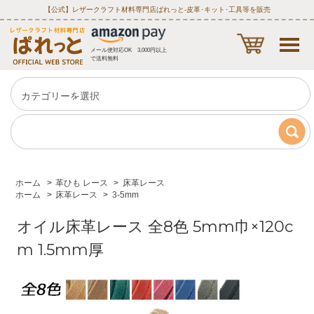
【公式】レザークラフト材料専門店ぱれっと‐皮革･キット･工具等を販売
メール便対応OK 3,000円以上
で送料無料
ホーム
>
革ひも レース
>
床革レース
ホーム
>
床革レース
>
3-5mm
オイル床革レース 全8色 5mm巾×120c
m 1.5mm厚