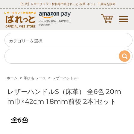
【公式】レザークラフト材料専門店ぱれっと‐皮革･キット･工具等を販売
メール便対応OK 3,000円以上
で送料無料
ホーム
>
革ひも レース
>
レザーハンドル
レザーハンドルS（床革） 全6色 20m
m巾×42cm 1.8mm前後 2本1セット