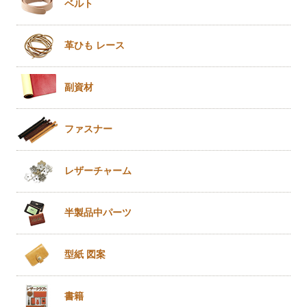
ベルト
革ひも
レース
副資材
ファスナー
レザー
チャーム
半製品
中パーツ
型紙 図案
書籍