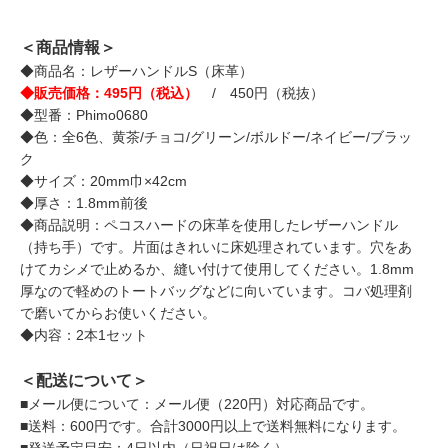
＜商品情報＞
◆商品名：レザーハンドルS（床革）
◆販売価格：495円（税込）
/ 450円（税抜）
◆型番：Phimo0680
◆色：全6色、黄茶/チョコ/グリーン/ボルドー/ネイビー/ブラッ
ク
◆サイズ：20mm巾×42cm
◆厚さ：1.8mm前後
◆商品説明：ペコスハードの床革を使用したレザーハンドル
（持ち手）です。片面はきれいに床処理されています。穴をあ
けてカシメで止めるか、縫い付けて使用してください。1.8mm
厚なので軽めのトートバッグなどに向いています。コバ処理剤
で磨いてからお使いください。
◆内容：2本1セット
＜配送について＞
■メール便について：メール便（220円）対応商品です。
■送料：600円です。合計3000円以上で送料無料になります。
■発送予定目安：4日以内（日祝日は除く）