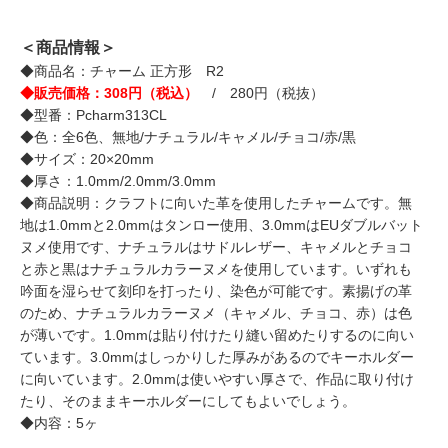
＜商品情報＞
◆商品名：チャーム 正方形 R2
◆販売価格：308円（税込）
/ 280円（税抜）
◆型番：Pcharm313CL
◆色：全6色、無地/ナチュラル/キャメル/チョコ/赤/黒
◆サイズ：20×20mm
◆厚さ：1.0mm/2.0mm/3.0mm
◆商品説明：クラフトに向いた革を使用したチャームです。無
地は1.0mmと2.0mmはタンロー使用、3.0mmはEUダブルバット
ヌメ使用です、ナチュラルはサドルレザー、キャメルとチョコ
と赤と黒はナチュラルカラーヌメを使用しています。いずれも
吟面を湿らせて刻印を打ったり、染色が可能です。素揚げの革
のため、ナチュラルカラーヌメ（キャメル、チョコ、赤）は色
が薄いです。1.0mmは貼り付けたり縫い留めたりするのに向い
ています。3.0mmはしっかりした厚みがあるのでキーホルダー
に向いています。2.0mmは使いやすい厚さで、作品に取り付け
たり、そのままキーホルダーにしてもよいでしょう。
◆内容：5ヶ