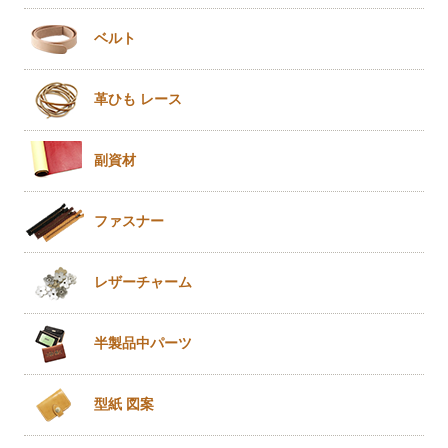
ベルト
革ひも
レース
副資材
ファスナー
レザー
チャーム
半製品
中パーツ
型紙 図案