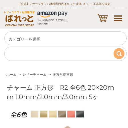
【公式】レザークラフト材料専門店ぱれっと‐皮革･キット･工具等を販売
メール便対応OK 3,000円以上
で送料無料
ホーム
>
レザーチャーム
>
正方形長方形
チャーム 正方形 R2 全6色 20×20m
m 1.0mm/2.0mm/3.0mm 5ヶ