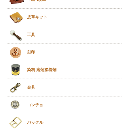
皮革キット
工具
刻印
染料 溶剤
接着剤
金具
コンチョ
バックル