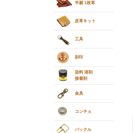
半裁 1枚革
皮革キット
工具
刻印
染料 溶剤
接着剤
金具
コンチョ
バックル