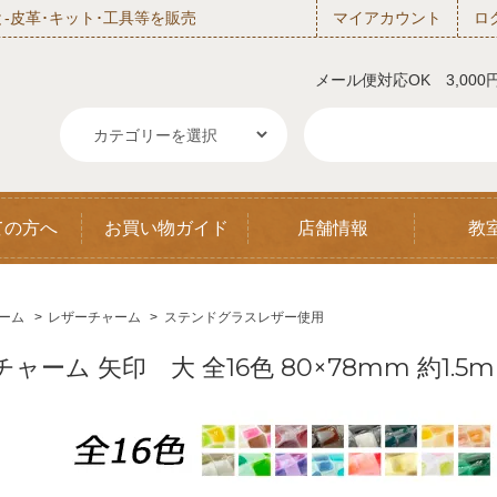
‐皮革･キット･工具等を販売
マイアカウント
ロ
メール便対応OK 3,00
ての方へ
お買い物ガイド
店舗情報
教
ーム
>
レザーチャーム
>
ステンドグラスレザー使用
チャーム 矢印 大 全16色 80×78mm 約1.5m