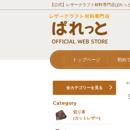
【公式】レザークラフト材料専門店ぱれっと
トップページ
初め
ホ
全カテゴリーを見る
Category
切り革
(カットレザー)