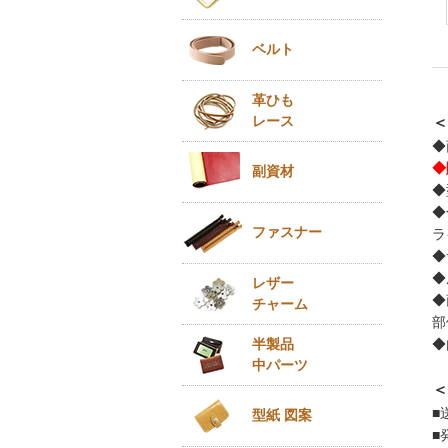
ベルト
革ひも
レース
＜
◆
◆
副資材
◆
◆
ファスナー
ラ
◆
◆
レザー
◆
チャーム
部
半製品
◆
中パーツ
＜
■
型紙 図案
■