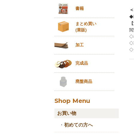
書籍
＜
◆
【
まとめ買い
(業販)
閲
◇
◇
加工
◇
完成品
廃盤商品
Shop Menu
お買い物
・
初めての方へ