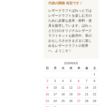
代表の関根 有宏です！
レザークラフトぱれっとでは
レザークラフトを楽しむ方の
ために必要な皮革・材料・道
具を販売しています。ぱれっ
とだけのオリジナルレザーク
ラフトキットも販売中。革の
おもしろさがさまざまに楽し
めるレザークラフトの世界
へ、ようこそ！
2026年8月
日
月
火
水
木
金
土
1
2
3
4
5
6
7
8
9
10
11
12
13
14
15
16
17
18
19
20
21
22
23
24
25
26
27
28
29