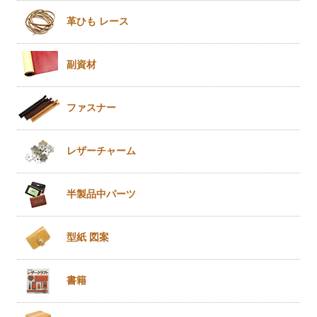
革ひも
レース
副資材
ファスナー
レザー
チャーム
半製品
中パーツ
型紙 図案
書籍