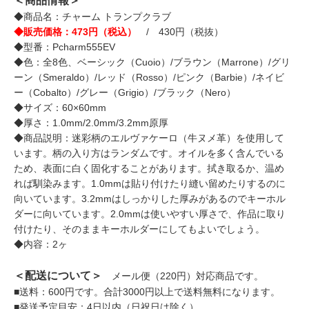
＜商品情報＞
◆商品名：チャーム トランプクラブ
◆販売価格：473円（税込）
/ 430円（税抜）
◆型番：Pcharm555EV
◆色：全8色、ベーシック（Cuoio）/ブラウン（Marrone）/グリ
ーン（Smeraldo）/レッド（Rosso）/ピンク（Barbie）/ネイビ
ー（Cobalto）/グレー（Grigio）/ブラック（Nero）
◆サイズ：60×60mm
◆厚さ：1.0mm/2.0mm/3.2mm原厚
◆商品説明：迷彩柄のエルヴァケーロ（牛ヌメ革）を使用して
います。柄の入り方はランダムです。オイルを多く含んでいる
ため、表面に白く固化することがあります。拭き取るか、温め
れば馴染みます。1.0mmは貼り付けたり縫い留めたりするのに
向いています。3.2mmはしっかりした厚みがあるのでキーホル
ダーに向いています。2.0mmは使いやすい厚さで、作品に取り
付けたり、そのままキーホルダーにしてもよいでしょう。
◆内容：2ヶ
＜配送について＞
メール便（220円）対応商品です。
■送料：600円です。合計3000円以上で送料無料になります。
■発送予定目安：4日以内（日祝日は除く）