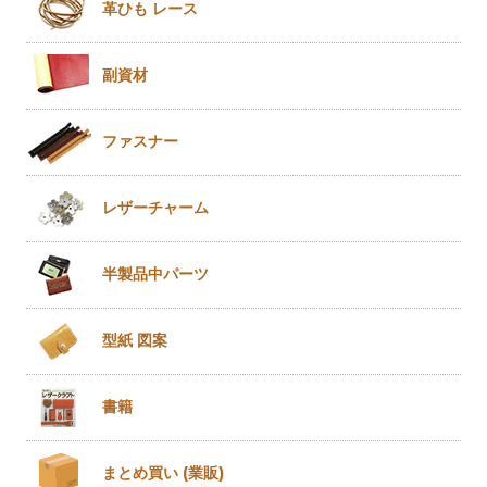
革ひも
レース
副資材
ファスナー
レザー
チャーム
半製品
中パーツ
型紙 図案
書籍
まとめ買い
(業販)