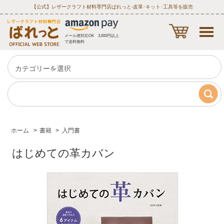
【公式】レザークラフト材料専門店ぱれっと‐皮革･キット･工具等を販売
メール便対応OK 3,000円以上
で送料無料
ホーム
>
書籍
>
入門書
はじめての革カバン