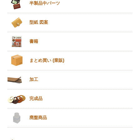
半製品
中パーツ
型紙 図案
書籍
まとめ買い
(業販)
加工
完成品
廃盤商品