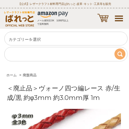
【公式】レザークラフト材料専門店ぱれっと‐皮革･キット･工具等を販売
メール便対応OK 3,000円以上
で送料無料
ホーム
>
廃盤商品
＜廃止品＞ヴォーノ四つ編レース 赤/生
成/黒 約φ3mm 約3.0mm厚 1m