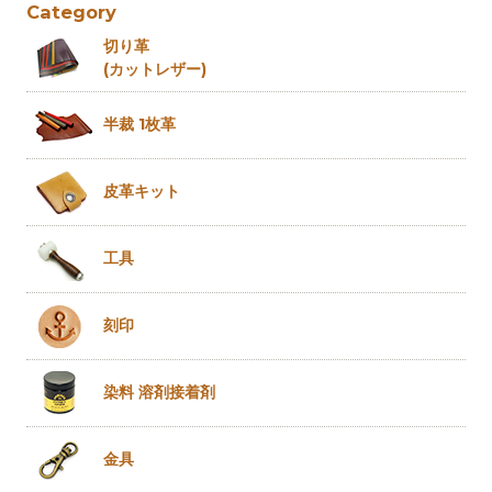
Category
切り革
(カットレザー)
半裁 1枚革
皮革キット
工具
刻印
染料 溶剤
接着剤
金具