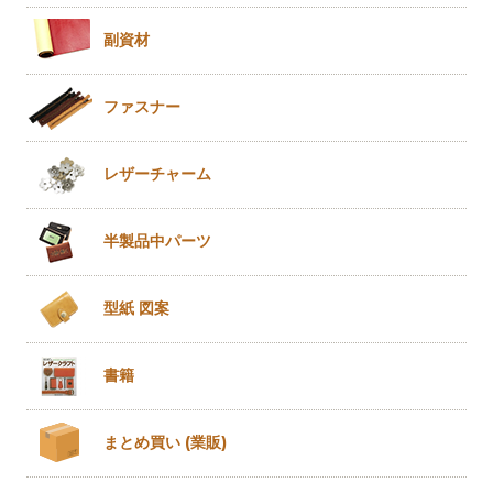
副資材
ファスナー
レザー
チャーム
半製品
中パーツ
型紙 図案
書籍
まとめ買い
(業販)