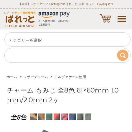
【公式】レザークラフト材料専門店ぱれっと‐皮革･キット･工具等を販売
メール便対応OK 3,000円以上
で送料無料
ホーム
>
レザーチャーム
>
エルヴァケーロ使用
チャーム もみじ 全8色 61×60mm 1.0
mm/2.0mm 2ヶ