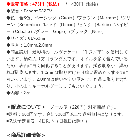
◆販売価格：473円（税込）
/ 430円（税抜）
◆型番：Pcharm532EV
◆色：全8色、ベーシック（Cuoio）/ブラウン（Marrone）/グリ
ーン（Smeraldo）/レッド（Rosso）/ピンク（Barbie）/ネイビ
ー（Cobalto）/グレー（Grigio）/ブラック（Nero）
◆サイズ：61×60mm
◆厚さ：1.0mm/2.0mm
◆商品説明：迷彩柄のエルヴァケーロ（牛ヌメ革）を使用して
います。柄の入り方はランダムです。オイルを多く含んでいる
ため、表面に白く固化することがあります。拭き取るか、温め
れば馴染みます。1.0mmは貼り付けたり縫い留めたりするのに
向いています。2.0mmは使いやすい厚さで、作品に取り付けた
り、そのままキーホルダーにしてもよいでしょう。
◆内容：2ヶ
＜配送について＞
メール便（220円）対応商品です。
■送料：600円です。合計3000円以上で送料無料になります。
■発送予定目安：4日以内（日祝日は除く）
＜商品詳細情報＞