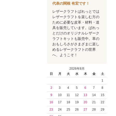
代表の関根 有宏です！
レザークラフトぱれっとでは
レザークラフトを楽しむ方の
ために必要な皮革・材料・道
具を販売しています。ぱれっ
とだけのオリジナルレザーク
ラフトキットも販売中。革の
おもしろさがさまざまに楽し
めるレザークラフトの世界
へ、ようこそ！
2026年8月
日
月
火
水
木
金
土
1
2
3
4
5
6
7
8
9
10
11
12
13
14
15
16
17
18
19
20
21
22
23
24
25
26
27
28
29