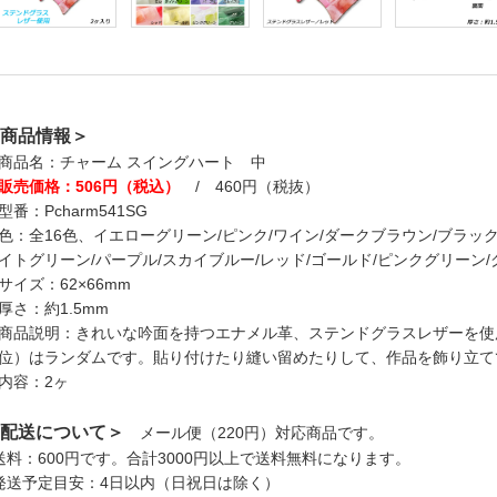
商品情報＞
商品名：チャーム スイングハート 中
販売価格：506円（税込）
/ 460円（税抜）
型番：Pcharm541SG
色：全16色、イエローグリーン/ピンク/ワイン/ダークブラウン/ブラック
イトグリーン/パープル/スカイブルー/レッド/ゴールド/ピンクグリーン/
サイズ：62×66mm
厚さ：約1.5mm
商品説明：きれいな吟面を持つエナメル革、ステンドグラスレザーを使
位）はランダムです。貼り付けたり縫い留めたりして、作品を飾り立て
内容：2ヶ
配送について＞
メール便（220円）対応商品です。
送料：600円です。合計3000円以上で送料無料になります。
発送予定目安：4日以内（日祝日は除く）