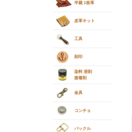
半裁 1枚革
皮革キット
工具
刻印
染料 溶剤
接着剤
金具
コンチョ
バックル