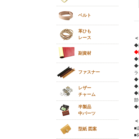
ベルト
革ひも
レース
＜
◆
◆
副資材
◆
◆
ファスナー
ラ
◆
◆
レザー
◆
チャーム
部
半製品
◆
中パーツ
＜
■
型紙 図案
■