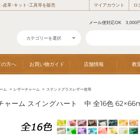
‐皮革･キット･工具等を販売
マイアカウント
ロ
メール便対応OK 3,00
ての方へ
お買い物ガイド
店舗情報
教
ーム
>
レザーチャーム
>
ステンドグラスレザー使用
チャーム スイングハート 中 全16色 62×66m