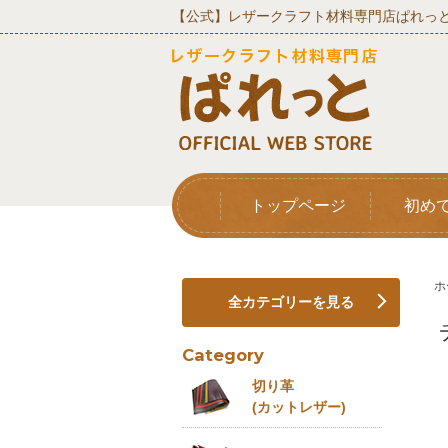
【公式】レザークラフト材料専門店ぱれっと
トップページ
初め
ホ
全カテゴリーを見る
Category
切り革
(カットレザー)