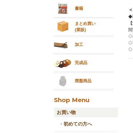
書籍
＜
◆
【
まとめ買い
(業販)
閲
◇
◇
加工
◇
完成品
廃盤商品
Shop Menu
お買い物
・
初めての方へ