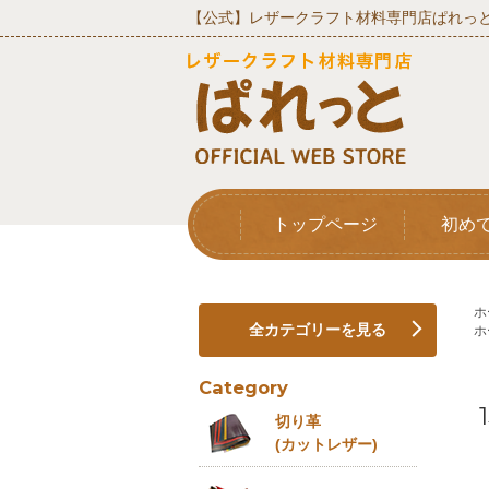
【公式】レザークラフト材料専門店ぱれっと
トップページ
初め
ホ
全カテゴリーを見る
ホ
Category
切り革
(カットレザー)