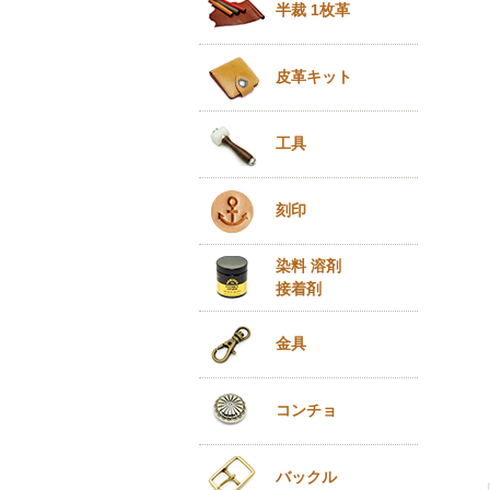
半裁 1枚革
皮革キット
工具
刻印
染料 溶剤
接着剤
金具
コンチョ
バックル