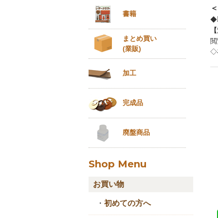
＜
書籍
◆
【
まとめ買い
閲
(業販)
◇
加工
完成品
廃盤商品
Shop Menu
お買い物
・
初めての方へ