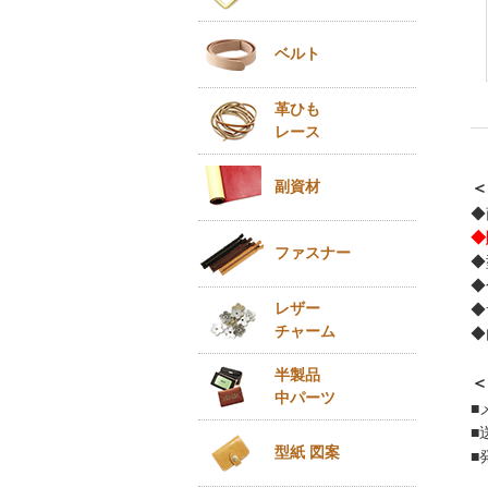
ベルト
革ひも
レース
副資材
＜
◆
◆
ファスナー
◆
◆
レザー
◆
チャーム
◆
半製品
＜
中パーツ
■
■
型紙 図案
■