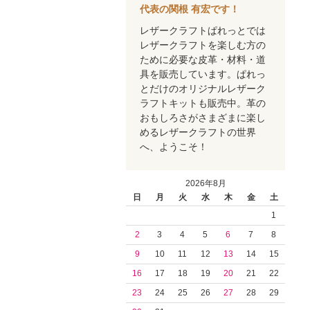
代表の関根 有宏です！
レザークラフトぱれっとでは
レザークラフトを楽しむ方の
ために必要な皮革・材料・道
具を販売しています。ぱれっ
とだけのオリジナルレザーク
ラフトキットも販売中。革の
おもしろさがさまざまに楽し
めるレザークラフトの世界
へ、ようこそ！
2026年8月
日
月
火
水
木
金
土
1
2
3
4
5
6
7
8
9
10
11
12
13
14
15
16
17
18
19
20
21
22
23
24
25
26
27
28
29