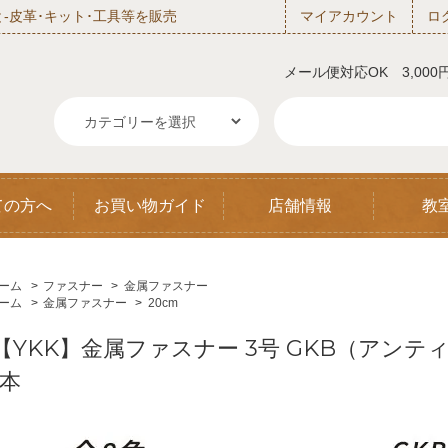
‐皮革･キット･工具等を販売
マイアカウント
ロ
メール便対応OK 3,00
ての方へ
お買い物ガイド
店舗情報
教
ーム
>
ファスナー
>
金属ファスナー
ーム
>
金属ファスナー
>
20cm
【YKK】金属ファスナー 3号 GKB（アンティッ
1本