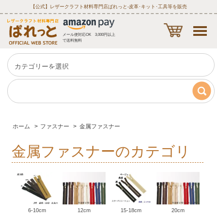
【公式】レザークラフト材料専門店ぱれっと‐皮革･キット･工具等を販売
メール便対応OK 3,000円以上
で送料無料
ホーム
>
ファスナー
>
金属ファスナー
金属ファスナーのカテゴリ
6-10cm
12cm
15-18cm
20cm