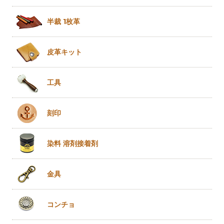
半裁 1枚革
皮革キット
工具
刻印
染料 溶剤
接着剤
金具
コンチョ