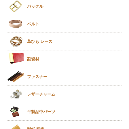
バックル
ベルト
革ひも
レース
副資材
ファスナー
レザー
チャーム
半製品
中パーツ