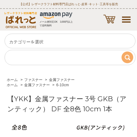
【公式】レザークラフト材料専門店ぱれっと‐皮革･キット･工具等を販売
メール便対応OK 3,000円以上
で送料無料
ホーム
>
ファスナー
>
金属ファスナー
ホーム
>
金属ファスナー
>
6-10cm
【YKK】金属ファスナー 3号 GKB（ア
ンティック） DF 全8色 10cm 1本