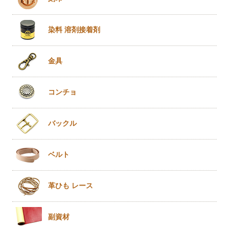
染料 溶剤
接着剤
金具
コンチョ
バックル
ベルト
革ひも
レース
副資材