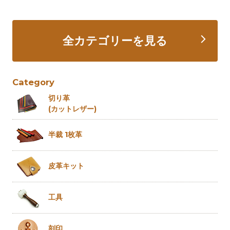
全カテゴリーを見る
Category
切り革
(カットレザー)
半裁 1枚革
皮革キット
工具
刻印