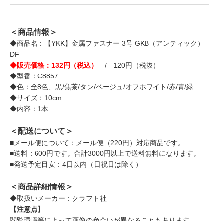
＜商品情報＞
◆商品名：【YKK】金属ファスナー 3号 GKB（アンティック）
DF
◆販売価格：132円（税込）
/ 120円（税抜）
◆型番：C8857
◆色：全8色、黒/焦茶/タン/ベージュ/オフホワイト/赤/青/緑
◆サイズ：10cm
◆内容：1本
＜配送について＞
■メール便について：メール便（220円）対応商品です。
■送料：600円です。合計3000円以上で送料無料になります。
■発送予定目安：4日以内（日祝日は除く）
＜商品詳細情報＞
◆取扱いメーカー：クラフト社
【注意点】
閲覧環境等によって画像の色合いが異なることもあります。