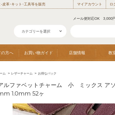
‐皮革･キット･工具等を販売
マイアカウント
ロ
メール便対応OK 3,00
ての方へ
お買い物ガイド
店舗情報
教
ーム
>
レザーチャーム
>
お得なパック
アルファベットチャーム 小 ミックス アソ
mm 1.0mm 52ヶ