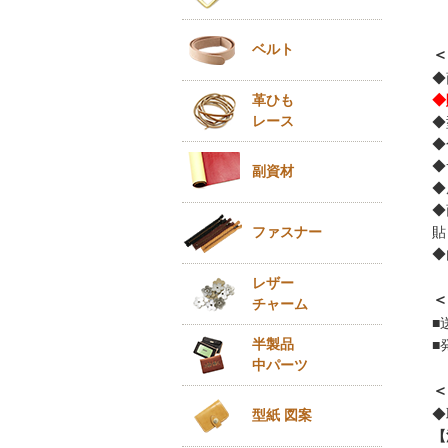
ベルト
＜
◆
革ひも
◆
レース
◆
◆
◆
副資材
◆
◆
ファスナー
貼
◆
レザー
＜
チャーム
■
半製品
■
中パーツ
＜
◆
型紙 図案
【