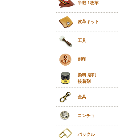
半裁 1枚革
皮革キット
工具
刻印
染料 溶剤
接着剤
金具
コンチョ
バックル