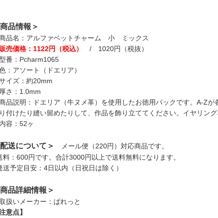
商品情報＞
商品名：アルファベットチャーム 小 ミックス
販売価格：1122円（税込）
/ 1020円（税抜）
型番：Pcharm1065
色：アソート（ドエリア）
サイズ：約20mm
厚さ：1.0mm
商品説明：ドエリア（牛ヌメ革）を使用したお徳用パックです。A-Zが
り付けたり縫い留めたりして、作品を飾り立ててください。イヤリング
内容：52ヶ
配送について＞
メール便（220円）対応商品です。
送料：600円です。合計3000円以上で送料無料になります。
発送予定目安：4日以内（日祝日は除く）
商品詳細情報＞
取扱いメーカー：ぱれっと
注意点】