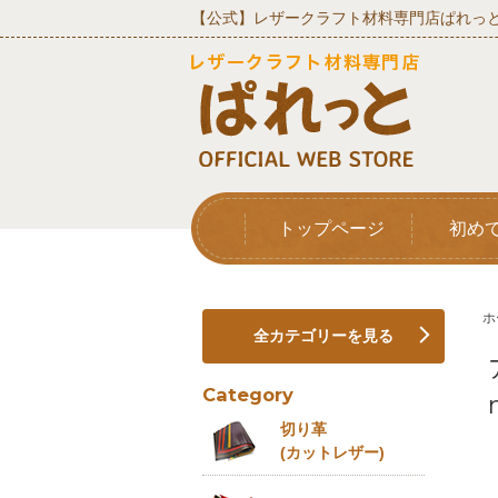
【公式】レザークラフト材料専門店ぱれっと
トップページ
初め
ホ
全カテゴリーを見る
Category
切り革
(カットレザー)