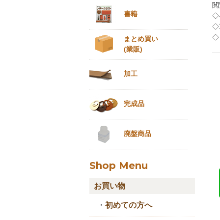
閲
書籍
◇
◇
◇
まとめ買い
(業販)
加工
完成品
廃盤商品
Shop Menu
お買い物
・
初めての方へ