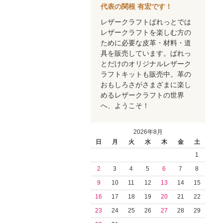
代表の関根 有宏です！
レザークラフトぱれっとでは
レザークラフトを楽しむ方の
ために必要な皮革・材料・道
具を販売しています。ぱれっ
とだけのオリジナルレザーク
ラフトキットも販売中。革の
おもしろさがさまざまに楽し
めるレザークラフトの世界
へ、ようこそ！
2026年8月
日
月
火
水
木
金
土
1
2
3
4
5
6
7
8
9
10
11
12
13
14
15
16
17
18
19
20
21
22
23
24
25
26
27
28
29