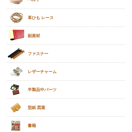
革ひも
レース
副資材
ファスナー
レザー
チャーム
半製品
中パーツ
型紙 図案
書籍