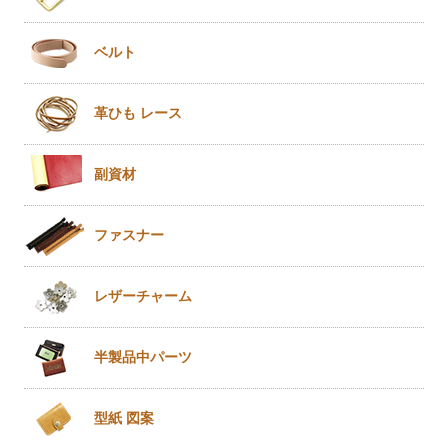
ベルト
革ひも
レース
副資材
ファスナー
レザー
チャーム
半製品
中パーツ
型紙 図案