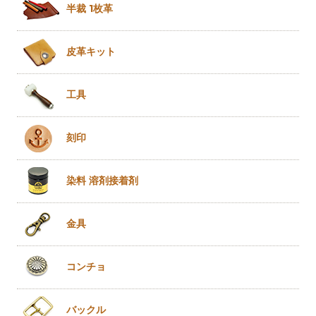
半裁 1枚革
皮革キット
工具
刻印
染料 溶剤
接着剤
金具
コンチョ
バックル