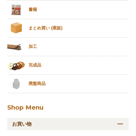
書籍
まとめ買い
(業販)
加工
完成品
廃盤商品
Shop Menu
お買い物