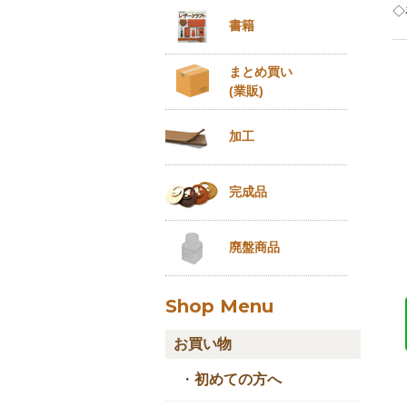
◇
書籍
まとめ買い
(業販)
加工
完成品
廃盤商品
Shop Menu
お買い物
・
初めての方へ