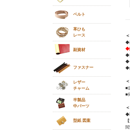
ベルト
革ひも
レース
＜
◆
◆
副資材
◆
◆
ファスナー
◆
＜
レザー
■
チャーム
■
半製品
中パーツ
＜
◆
型紙 図案
【
閲