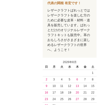
代表の関根 有宏です！
レザークラフトぱれっとでは
レザークラフトを楽しむ方の
ために必要な皮革・材料・道
具を販売しています。ぱれっ
とだけのオリジナルレザーク
ラフトキットも販売中。革の
おもしろさがさまざまに楽し
めるレザークラフトの世界
へ、ようこそ！
2026年8月
日
月
火
水
木
金
土
1
2
3
4
5
6
7
8
9
10
11
12
13
14
15
16
17
18
19
20
21
22
23
24
25
26
27
28
29