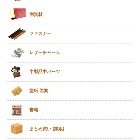
副資材
ファスナー
レザー
チャーム
半製品
中パーツ
型紙 図案
書籍
まとめ買い
(業販)