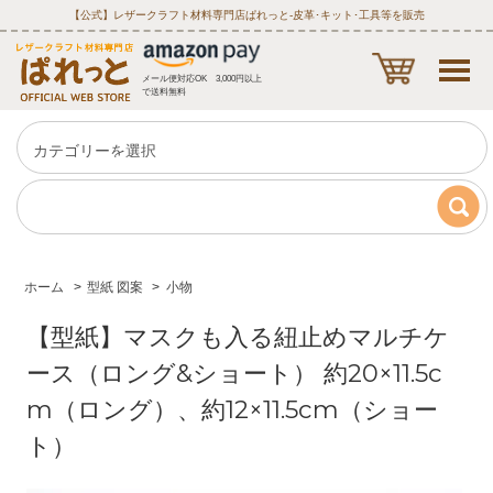
【公式】レザークラフト材料専門店ぱれっと‐皮革･キット･工具等を販売
メール便対応OK 3,000円以上
で送料無料
ホーム
>
型紙 図案
>
小物
【型紙】マスクも入る紐止めマルチケ
ース（ロング&ショート） 約20×11.5c
m（ロング）、約12×11.5cm（ショー
ト）