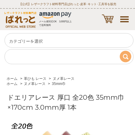
【公式】レザークラフト材料専門店ぱれっと‐皮革･キット･工具等を販売
メール便対応OK 3,000円以上
で送料無料
ホーム
>
革ひも レース
>
ヌメ革レース
ホーム
>
ヌメ革レース
>
35mm巾
ドエリアレース 厚口 全20色 35mm巾
×170cm 3.0mm厚 1本