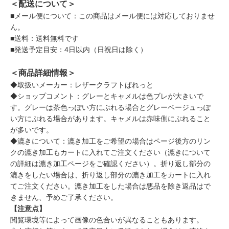
＜配送について＞
■メール便について：この商品はメール便には対応しておりませ
ん。
■送料：送料無料です
■発送予定目安：4日以内（日祝日は除く）
＜商品詳細情報＞
◆取扱いメーカー：レザークラフトぱれっと
◆ショップコメント：グレーとキャメルは色ブレが大きいで
す。グレーは茶色っぽい方にぶれる場合とグレーベージュっぽ
い方にぶれる場合があります。キャメルは赤味側にぶれること
が多いです。
◆漉きについて：漉き加工をご希望の場合はページ後方のリン
クの漉き加工もカートに入れてご注文ください（漉きについて
の詳細は漉き加工ページをご確認ください）。折り返し部分の
漉きをしたい場合は、折り返し部分の漉き加工をカートに入れ
てご注文ください。漉き加工をした場合は悪品を除き返品はで
きません、予めご了承ください。
【注意点】
閲覧環境等によって画像の色合いが異なることもあります。