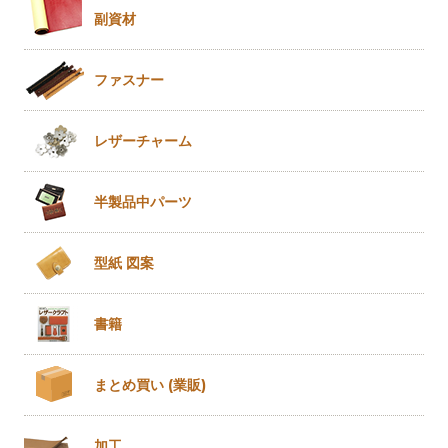
副資材
ファスナー
レザー
チャーム
半製品
中パーツ
型紙 図案
書籍
まとめ買い
(業販)
加工