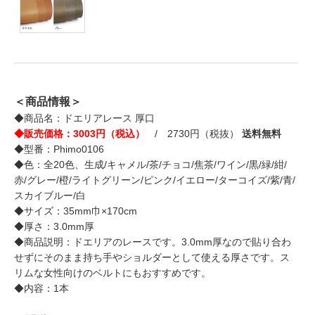
＜商品情報＞
◆商品名：ドエリアレース 厚口
◆販売価格：3003円（税込）
/ 2730円（税抜）
送料無料
◆型番：Phimo0106
◆色：全20色、生成/キャメル/茶/チョコ/焦茶/ワイン/黒/緑/紺/
赤/グレー/橙/ライトグリーン/ピンク/イエロー/ターコイズ/紫/青/
スカイブルー/白
◆サイズ：35mm巾×170cm
◆厚さ：3.0mm厚
◆商品説明：ドエリアのレースです。3.0mm厚なので貼り合わ
せずにそのまま持ち手やショルダーとして使える厚さです。ス
リムな女性向けのベルトにもおすすめです。
◆内容：1本