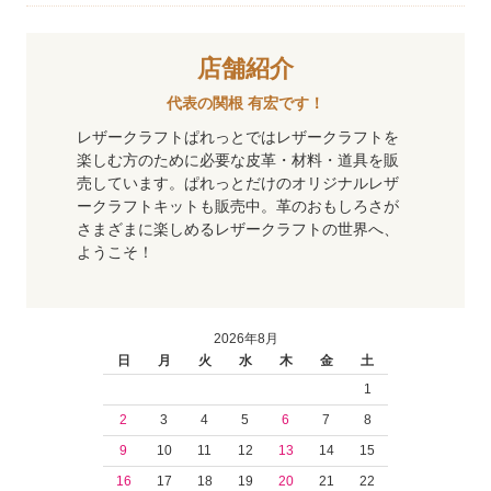
店舗紹介
代表の関根 有宏です！
レザークラフトぱれっとではレザークラフトを
楽しむ方のために必要な皮革・材料・道具を販
売しています。ぱれっとだけのオリジナルレザ
ークラフトキットも販売中。革のおもしろさが
さまざまに楽しめるレザークラフトの世界へ、
ようこそ！
2026年8月
日
月
火
水
木
金
土
1
2
3
4
5
6
7
8
9
10
11
12
13
14
15
16
17
18
19
20
21
22