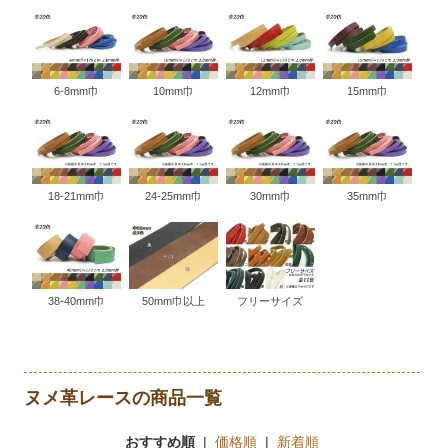
6-8mm巾
10mm巾
12mm巾
15mm巾
18-21mm巾
24-25mm巾
30mm巾
35mm巾
38-40mm巾
50mm巾以上
フリーサイズ
ヌメ革レースの商品一覧
おすすめ順
|
価格順
|
新着順