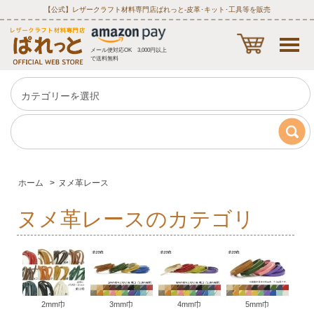
【公式】レザークラフト材料専門店ぱれっと‐皮革･キット･工具等を販売
メール便対応OK 3,000円以上
で送料無料
ホーム
>
ヌメ革レース
ヌメ革レースのカテゴリ
2mm巾
3mm巾
4mm巾
5mm巾