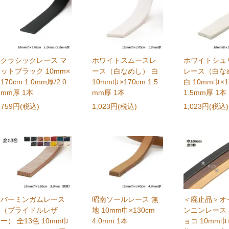
クラシックレース マ
ホワイトスムースレ
ホワイトシュ
ットブラック 10mm×
ース（白なめし） 白
レース（白な
170cm 1.0mm厚/2.0
10mm巾×170cm 1.5
白 10mm巾×1
mm厚 1本
mm厚 1本
1.5mm厚 1本
759円(税込)
1,023円(税込)
1,023円(税込)
バーミンガムレース
昭南ソールレース 無
＜廃止品＞オ
（ブライドルレザ
地 10mm巾×130cm
ンニンレース 
ー） 全13色 10mm巾
4.0mm 1本
ョコ 10mm巾×