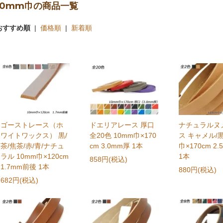
10mm巾の商品一覧
おすすめ順
|
価格順
|
新着順
ゴーストレース（ホ
ドエリアレース 厚口
ナチュラルヌ
ワイトワックス） 黒/
全20色 10mm巾×170
ス キャメル/黒
茶/焦茶/赤/青/ナチュ
cm 3.0mm厚 1本
巾×170cm 2
ラル 10mm巾×120cm
1本
858円(税込)
1.7mm前後 1本
880円(税込)
682円(税込)