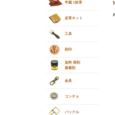
半裁 1枚革
皮革キット
工具
刻印
染料 溶剤
接着剤
金具
コンチョ
バックル