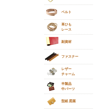
ベルト
革ひも
レース
副資材
ファスナー
レザー
チャーム
半製品
中パーツ
型紙 図案