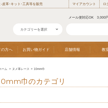
‐皮革･キット･工具等を販売
マイアカウント
ロ
メール便対応OK 3,00
ての方へ
お買い物ガイド
店舗情報
教
ホーム
>
ヌメ革レース
>
10mm巾
10mm巾のカテゴリ