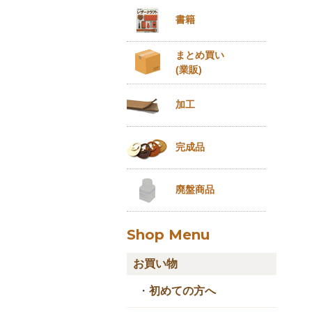
書籍
まとめ買い
(業販)
加工
完成品
廃盤商品
Shop Menu
お買い物
・
初めての方へ