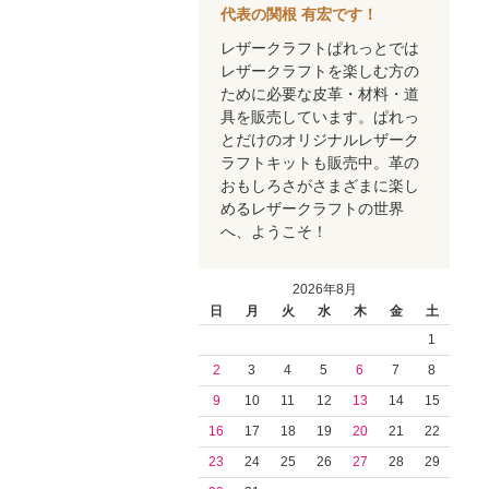
代表の関根 有宏です！
レザークラフトぱれっとでは
レザークラフトを楽しむ方の
ために必要な皮革・材料・道
具を販売しています。ぱれっ
とだけのオリジナルレザーク
ラフトキットも販売中。革の
おもしろさがさまざまに楽し
めるレザークラフトの世界
へ、ようこそ！
2026年8月
日
月
火
水
木
金
土
1
2
3
4
5
6
7
8
9
10
11
12
13
14
15
16
17
18
19
20
21
22
23
24
25
26
27
28
29