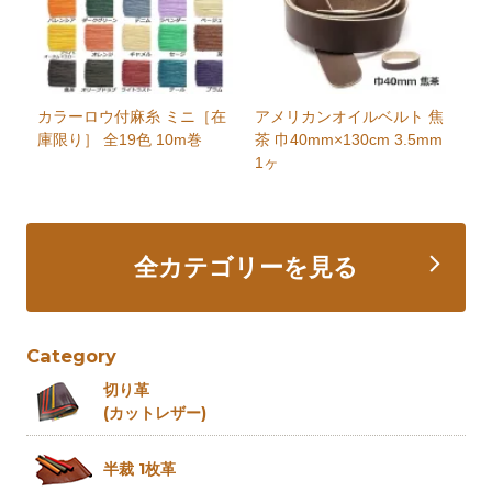
カラーロウ付麻糸 ミニ［在
アメリカンオイルベルト 焦
庫限り］ 全19色 10m巻
茶 巾40mm×130cm 3.5mm
1ヶ
全カテゴリーを見る
Category
切り革
(カットレザー)
半裁 1枚革