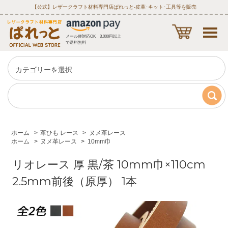
【公式】レザークラフト材料専門店ぱれっと‐皮革･キット･工具等を販売
メール便対応OK 3,000円以上
で送料無料
ホーム
>
革ひも レース
>
ヌメ革レース
ホーム
>
ヌメ革レース
>
10mm巾
リオレース 厚 黒/茶 10mm巾×110cm
2.5mm前後（原厚） 1本