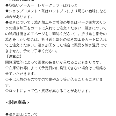
◆取扱いメーカー：レザークラフトぱれっと
◆ショップコメント：茶はロットブレにより明るい色味になる
場合があります。
◆漉きについて：漉き加工をご希望の場合はページ後方のリン
クの漉き加工もカートに入れてご注文ください（漉きについて
の詳細は漉き加工ページをご確認ください）。折り返し部分の
漉きをしたい場合は、折り返し部分の漉き加工をカートに入れ
てご注文ください。漉き加工をした場合は悪品を除き返品はで
きません、予めご了承ください。
【注意点】
閲覧環境等によって画像の色合いが異なることもあります。
◇在庫切れ等によって予定日内に発送できない場合はご連絡さ
せていただきます。
◇革は天然のものですので傷やムラ等が入ることもございま
す。
◇ロットによって色・質感が異なることがあります。
＜関連商品＞
◆漉き加工について