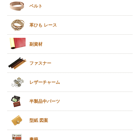
ベルト
革ひも
レース
副資材
ファスナー
レザー
チャーム
半製品
中パーツ
型紙 図案
書籍