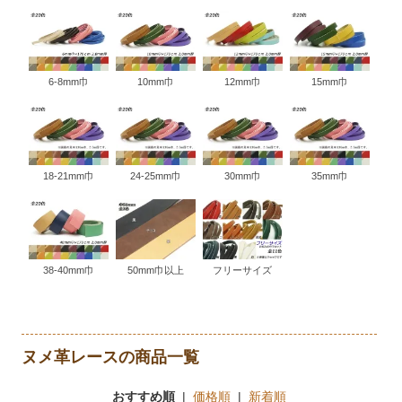
6-8mm巾
10mm巾
12mm巾
15mm巾
18-21mm巾
24-25mm巾
30mm巾
35mm巾
38-40mm巾
50mm巾以上
フリーサイズ
ヌメ革レースの商品一覧
おすすめ順
|
価格順
|
新着順