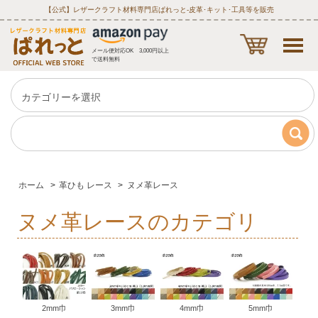
【公式】レザークラフト材料専門店ぱれっと‐皮革･キット･工具等を販売
メール便対応OK 3,000円以上
で送料無料
ホーム
>
革ひも レース
>
ヌメ革レース
ヌメ革レースのカテゴリ
2mm巾
3mm巾
4mm巾
5mm巾