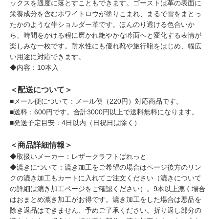
ックスを適度に落とすこともできます。ゴーストは革の表面に
栄養成分を含むホワイトロウが塗りこまれ、まるで雪をまとっ
たかのような牛ショルダー革です。ほんのり透ける色合いか
ら、時間をかける程に磨かれ艶やかな吟面へと変化する表情が
楽しみな一枚です。耐水性にも優れ靴や旅行鞄をはじめ、幅広
い用途に対応できます。
◆内容：10本入
＜配送について＞
■メール便について：メール便（220円）対応商品です。
■送料：600円です。合計3000円以上で送料無料になります。
■発送予定目安：4日以内（日祝日は除く）
＜商品詳細情報＞
◆取扱いメーカー：レザークラフトぱれっと
◆漉きについて：漉き加工をご希望の場合はページ後方のリン
クの漉き加工もカートに入れてご注文ください（漉きについて
の詳細は漉き加工ページをご確認ください）。9本以上漉く場合
はおまとめ漉き加工がお得です。漉き加工をした場合は悪品を
除き返品はできません、予めご了承ください。折り返し部分の