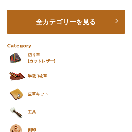
全カテゴリーを見る
Category
切り革
(カットレザー)
半裁 1枚革
皮革キット
工具
刻印