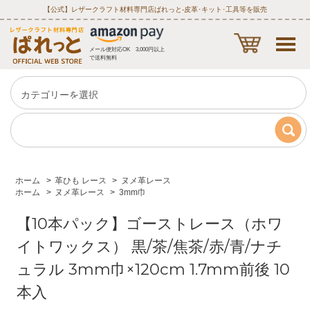
【公式】レザークラフト材料専門店ぱれっと‐皮革･キット･工具等を販売
メール便対応OK 3,000円以上
で送料無料
ホーム
>
革ひも レース
>
ヌメ革レース
ホーム
>
ヌメ革レース
>
3mm巾
【10本パック】ゴーストレース（ホワ
イトワックス） 黒/茶/焦茶/赤/青/ナチ
ュラル 3mm巾×120cm 1.7mm前後 10
本入