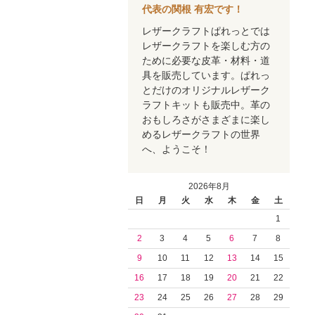
代表の関根 有宏です！
レザークラフトぱれっとでは
レザークラフトを楽しむ方の
ために必要な皮革・材料・道
具を販売しています。ぱれっ
とだけのオリジナルレザーク
ラフトキットも販売中。革の
おもしろさがさまざまに楽し
めるレザークラフトの世界
へ、ようこそ！
2026年8月
日
月
火
水
木
金
土
1
2
3
4
5
6
7
8
9
10
11
12
13
14
15
16
17
18
19
20
21
22
23
24
25
26
27
28
29