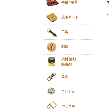
半裁 1枚革
皮革キット
工具
刻印
染料 溶剤
接着剤
金具
コンチョ
バックル