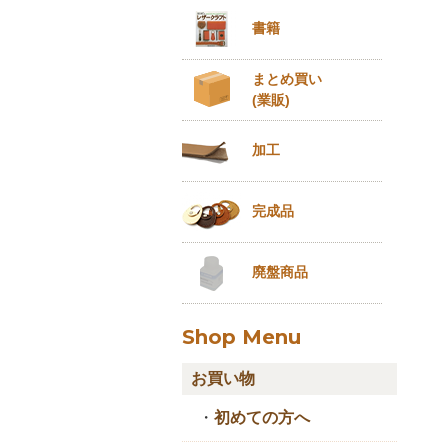
書籍
まとめ買い
(業販)
加工
完成品
廃盤商品
Shop Menu
お買い物
・
初めての方へ