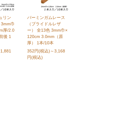
ュリン
バーミンガムレース
 3mm巾
（ブライドルレザ
m厚/2.0
ー） 全13色 3mm巾×
前後 1
120cm 3.0mm（原
厚） 1本/10本
1,881
352円(税込)
～3,168
円(税込)