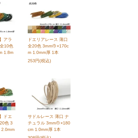
ク】アラ
ドエリアレース 薄口
全10色
全20色 3mm巾×170c
 1.8m
m 1.0mm厚 1本
253円(税込)
ク】ドエ
サドルレース 薄口 ナ
0色 3
チュラル 3mm巾×180
 2.0mm
cm 1.0mm厚 1本
308円(税込)