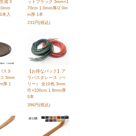
生成 3
ットブラック 3mm×1
.0mm
70cm 1.0mm厚/2.0m
10本入
m厚 1本
231円(税込)
バスタ
【お得なパック】ア
コ 3mm
ラバスタレース（ベ
mm厚 1
リー） 全10色 3mm
巾×100cm 1.8mm厚
5本
396円(税込)