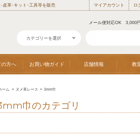
‐皮革･キット･工具等を販売
マイアカウント
ロ
メール便対応OK 3,00
ての方へ
お買い物ガイド
店舗情報
教
ホーム
>
ヌメ革レース
>
3mm巾
3mm巾のカテゴリ