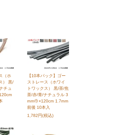
ス（ホ
【10本パック】ゴー
） 黒/
ストレース（ホワイ
/ナチュ
トワックス） 黒/茶/焦
120cm
茶/赤/青/ナチュラル 3
本
mm巾×120cm 1.7mm
前後 10本入
1,782円(税込)