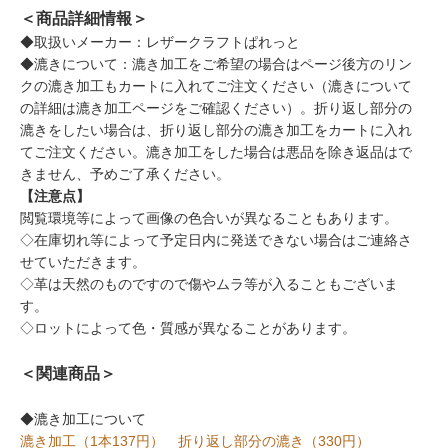
＜商品詳細情報＞
◆取扱いメーカー：レザークラフトぱれっと
◆漉きについて：漉き加工をご希望の場合はページ後方のリン
クの漉き加工もカートに入れてご注文ください（漉きについて
の詳細は漉き加工ページをご確認ください）。折り返し部分の
漉きをしたい場合は、折り返し部分の漉き加工をカートに入れ
てご注文ください。漉き加工をした場合は悪品を除き返品はで
きません、予めご了承ください。
【注意点】
閲覧環境等によって画像の色合いが異なることもあります。
◇在庫切れ等によって予定日内に発送できない場合はご連絡さ
せていただきます。
◇革は天然のものですので傷やムラ等が入ることもございま
す。
◇ロットによって色・質感が異なることがあります。
＜関連商品＞
◆漉き加工について
漉き加工（1本137円）
折り返し部分の漉き（330円）