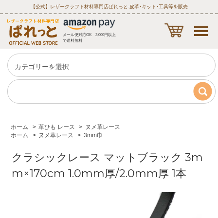
【公式】レザークラフト材料専門店ぱれっと‐皮革･キット･工具等を販売
メール便対応OK 3,000円以上
で送料無料
ホーム
>
革ひも レース
>
ヌメ革レース
ホーム
>
ヌメ革レース
>
3mm巾
クラシックレース マットブラック 3m
m×170cm 1.0mm厚/2.0mm厚 1本