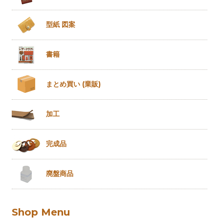
型紙 図案
書籍
まとめ買い
(業販)
加工
完成品
廃盤商品
Shop Menu