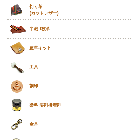
切り革
(カットレザー)
半裁 1枚革
皮革キット
工具
刻印
染料 溶剤
接着剤
金具